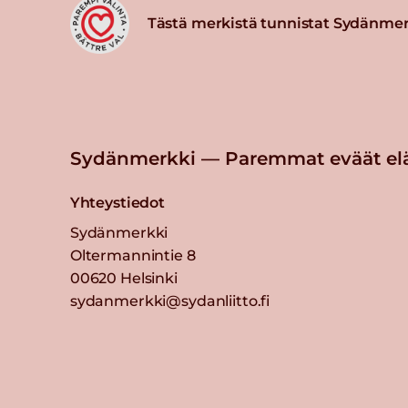
Tästä merkistä tunnistat Sydänmer
Sydänmerkki — Paremmat eväät el
Yhteystiedot
Sydänmerkki
Oltermannintie 8
00620 Helsinki
sydanmerkki@sydanliitto.fi