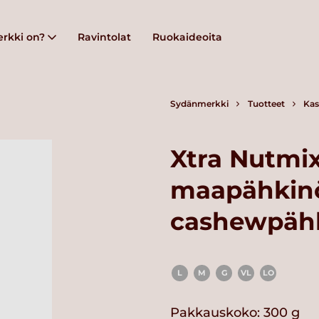
rkki on?
Ravintolat
Ruokaideoita
Sydänmerkki
Tuotteet
Kas
Xtra Nutmix
maapähkinö
cashewpähk
L
M
G
VL
LO
Pakkauskoko: 300 g