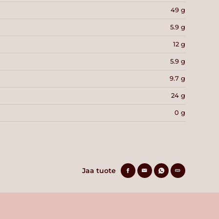
49 g
5.9 g
12 g
5.9 g
9.7 g
24 g
0 g
Jaa tuote