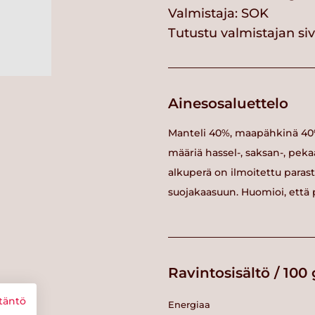
Valmistaja:
SOK
Tutustu valmistajan si
Ainesosaluettelo
Manteli 40%, maapähkinä 40%
määriä hassel-, saksan-, peka
alkuperä on ilmoitettu para
suojakaasuun. Huomioi, että 
Ravintosisältö / 100 
täntö
Energiaa