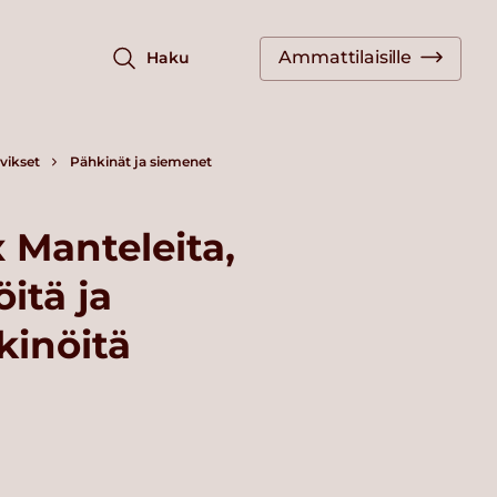
Ammattilaisille
Haku
vikset
Pähkinät ja siemenet
 Manteleita,
itä ja
inöitä