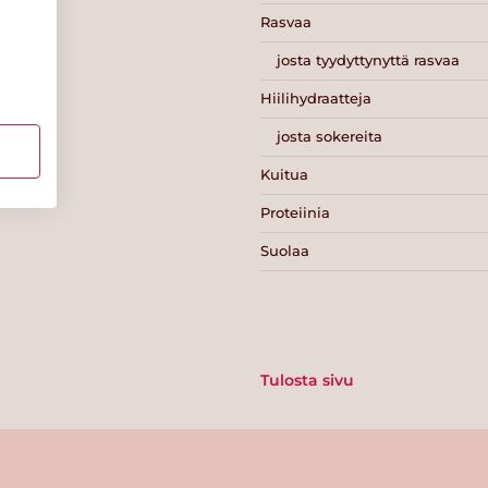
Rasvaa
josta tyydyttynyttä rasvaa
Hiilihydraatteja
josta sokereita
Kuitua
Proteiinia
Suolaa
Tulosta sivu