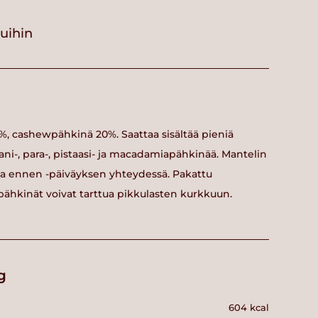
vuihin
, cashewpähkinä 20%. Saattaa sisältää pieniä
ani-, para-, pistaasi- ja macadamiapähkinää. Mantelin
sta ennen -päiväyksen yhteydessä. Pakattu
pähkinät voivat tarttua pikkulasten kurkkuun.
g
604 kcal