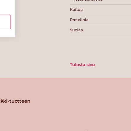
Kuitua
Proteiinia
Suolaa
Tulosta sivu
kki-tuotteen