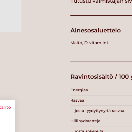
Tutustu valmistajan si
Ainesosaluettelo
Maito, D-vitamiini.
Ravintosisältö / 100 
Energiaa
Rasvaa
täntö
josta tyydyttynyttä rasvaa
Hiilihydraatteja
josta sokereita