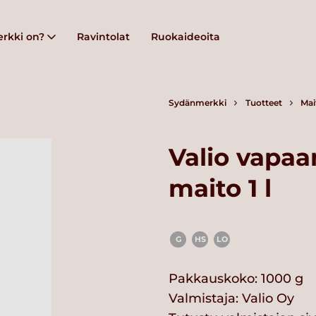
rkki on?
Ravintolat
Ruokaideoita
Sydänmerkki
Tuotteet
Mai
Valio vapa
maito 1 l
G
HS
LO
Pakkauskoko: 1000 g
Valmistaja:
Valio Oy