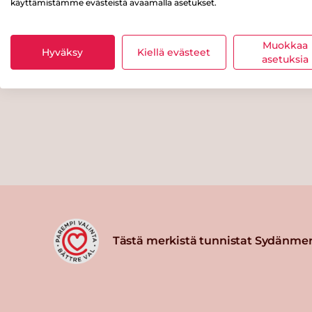
käyttämistämme evästeistä avaamalla asetukset.
Muokkaa
Hyväksy
Kiellä evästeet
asetuksia
Tästä merkistä tunnistat Sydänmer