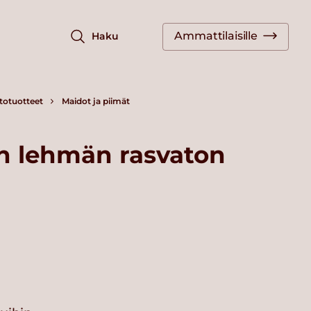
Ammattilaisille
Haku
totuotteet
Maidot ja piimät
an lehmän rasvaton