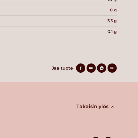
0 g
3.3 g
0.1 g
Jaa tuote
Takaisin ylös