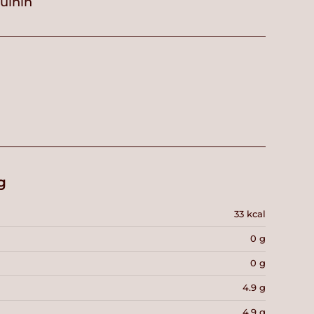
vuihin
g
33 kcal
0 g
0 g
4.9 g
4.9 g