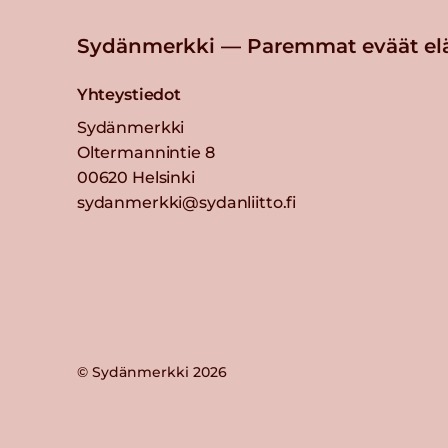
Sydänmerkki — Paremmat eväät el
Yhteystiedot
Sydänmerkki
Oltermannintie 8
00620 Helsinki
sydanmerkki@sydanliitto.fi
© Sydänmerkki 2026