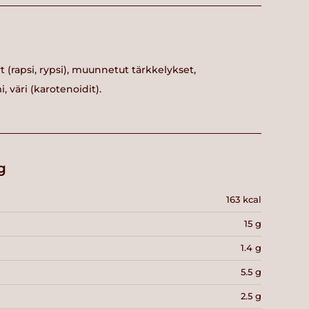
yt (rapsi, rypsi), muunnetut tärkkelykset,
, väri (karotenoidit).
g
163 kcal
15 g
1.4 g
5.5 g
2.5 g