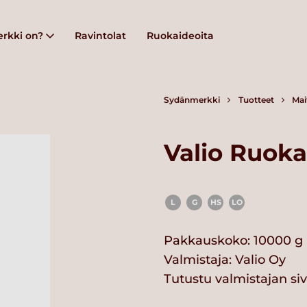
rkki on?
Ravintolat
Ruokaideoita
Sydänmerkki
Tuotteet
Mai
Valio Ruoka 
L
G
HS
LO
Pakkauskoko: 10000 g
Valmistaja:
Valio Oy
Tutustu valmistajan si