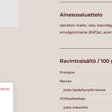
Ainesosaluettelo
rasvaton maito, vesi, kasviölj
emulgointiaine (E472e), aromi
Ravintosisältö / 100 
Energiaa
Rasvaa
täntö
josta tyydyttynyttä rasvaa
Hiilihydraatteja
josta sokereita