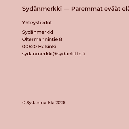
Sydänmerkki — Paremmat eväät el
Yhteystiedot
Sydänmerkki
Oltermannintie 8
00620 Helsinki
sydanmerkki@sydanliitto.fi
© Sydänmerkki 2026