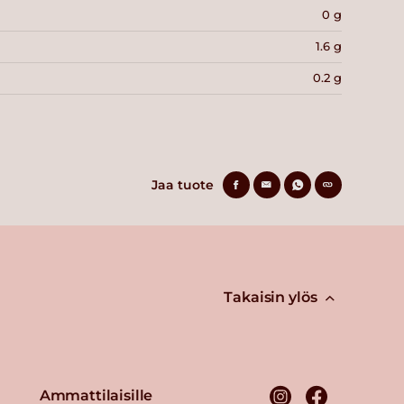
0 g
1.6 g
0.2 g
Jaa tuote
Takaisin ylös
Ammattilaisille