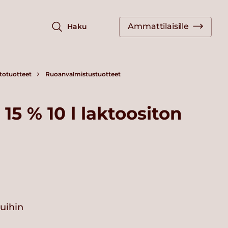
Ammattilaisille
Haku
totuotteet
Ruoanvalmistustuotteet
15 % 10 l laktoositon
vuihin