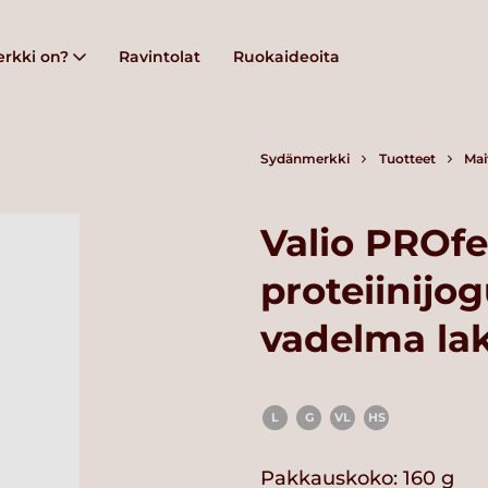
rkki on?
Ravintolat
Ruokaideoita
Sydänmerkki
Tuotteet
Mai
Valio PROfe
proteiinijo
vadelma lak
L
G
VL
HS
Pakkauskoko: 160 g