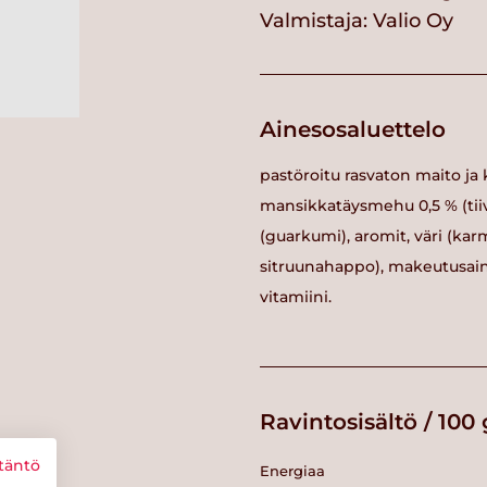
Valmistaja:
Valio Oy
Ainesosaluettelo
pastöroitu rasvaton maito ja 
mansikkatäysmehu 0,5 % (tii
(guarkumi), aromit, väri (ka
sitruunahappo), makeutusainee
vitamiini.
Ravintosisältö / 100 
täntö
Energiaa