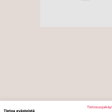
Tietosuojakäy
Tietoa evästeistä