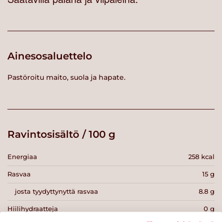
Ainesosaluettelo
Pastöroitu maito, suola ja hapate.
Ravintosisältö / 100 g
Energiaa
258 kcal
Rasvaa
15 g
josta tyydyttynyttä rasvaa
8.8 g
Hiilihydraatteja
0 g