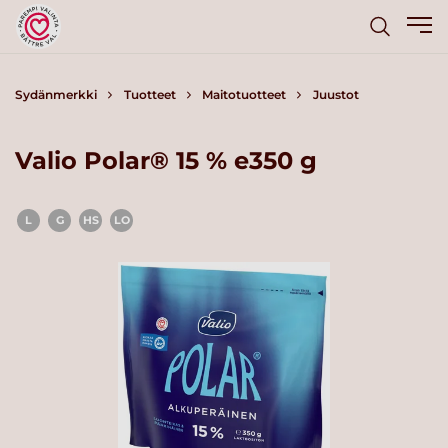
Sydänmerkki
Tuotteet
Maitotuotteet
Juustot
Valio Polar® 15 % e350 g
L
G
HS
LO