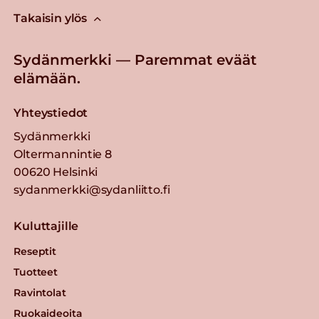
Takaisin ylös
Sydänmerkki — Paremmat eväät
elämään.
Yhteystiedot
Sydänmerkki
Oltermannintie 8
00620 Helsinki
sydanmerkki@sydanliitto.fi
Kuluttajille
Reseptit
Tuotteet
Ravintolat
Ruokaideoita