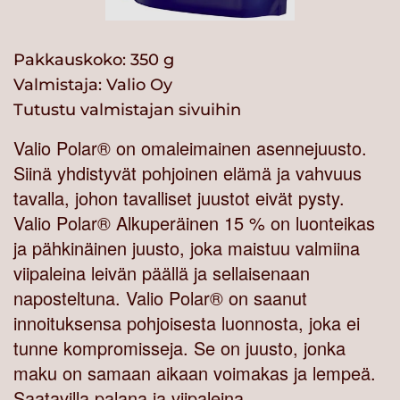
Pakkauskoko: 350 g
Valmistaja:
Valio Oy
Tutustu valmistajan sivuihin
Valio Polar® on omaleimainen asennejuusto.
Siinä yhdistyvät pohjoinen elämä ja vahvuus
tavalla, johon tavalliset juustot eivät pysty.
Valio Polar® Alkuperäinen 15 % on luonteikas
ja pähkinäinen juusto, joka maistuu valmiina
viipaleina leivän päällä ja sellaisenaan
naposteltuna. Valio Polar® on saanut
innoituksensa pohjoisesta luonnosta, joka ei
tunne kompromisseja. Se on juusto, jonka
maku on samaan aikaan voimakas ja lempeä.
Saatavilla palana ja viipaleina.