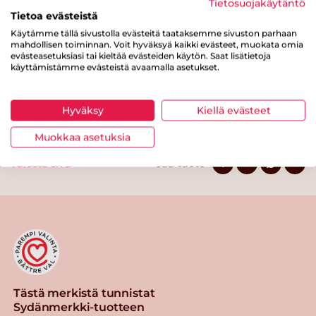
Tietosuojakäytäntö
josta sokereita
0 g
Tietoa evästeistä
Kuitua
0 g
Käytämme tällä sivustolla evästeitä taataksemme sivuston parhaan
mahdollisen toiminnan. Voit hyväksyä kaikki evästeet, muokata omia
Proteiinia
30 g
evästeasetuksiasi tai kieltää evästeiden käytön. Saat lisätietoja
käyttämistämme evästeistä avaamalla asetukset.
Suolaa
1.2 g
Hyväksy
Kiellä evästeet
Muokkaa asetuksia
Tulosta sivu
Jaa tuote
Tästä merkistä tunnistat
Sydänmerkki-tuotteen