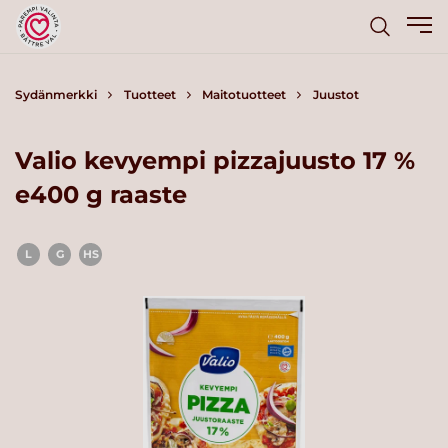
Sydänmerkki
Tuotteet
Maitotuotteet
Juustot
Valio kevyempi pizzajuusto 17 %
e400 g raaste
L
G
HS