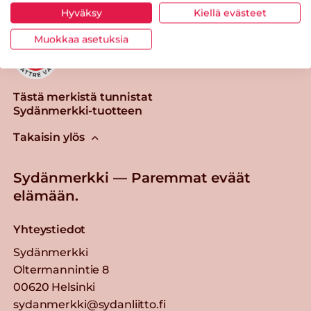
Hyväksy
Kiellä evästeet
Muokkaa asetuksia
Tästä merkistä tunnistat
Sydänmerkki-tuotteen
Takaisin ylös
Sydänmerkki — Paremmat eväät
elämään.
Yhteystiedot
Sydänmerkki
Oltermannintie 8
00620 Helsinki
sydanmerkki@sydanliitto.fi