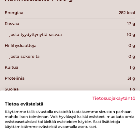
Energiaa
282 kcal
Rasvaa
17 g
josta tyydyttynyttä rasvaa
10 g
Hiilihydraatteja
0 g
josta sokereita
0 g
Kuitua
1 g
Proteiinia
31 g
Suolaa
1 g
Tietosuojakäytäntö
Tietoa evästeistä
Käytämme tällä sivustolla evästeitä taataksemme sivuston parhaan
mahdollisen toiminnan. Voit hyväksyä kaikki evästeet, muokata omia
evästeasetuksiasi tai kieltää evästeiden käytön. Saat lisätietoja
Tulosta sivu
Jaa tuote
käyttämistämme evästeistä avaamalla asetukset.