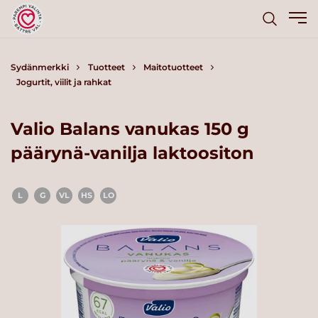
Sydänmerkki
Tuotteet
Maitotuotteet
Jogurtit, viilit ja rahkat
Valio Balans vanukas 150 g
päärynä-vanilja laktoositon
L
G
VL
HS
LO