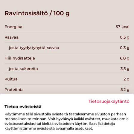
Ravintosisältö / 100 g
Energiaa
57 kcal
Rasvaa
0.5 g
josta tyydyttynyttä rasvaa
0.3 g
Hiilihydraatteja
6.8 g
josta sokereita
3.5 g
Kuitua
2 g
Proteiinia
5.2 g
Suolaa
0.2 g
Tietosuojakäytäntö
Tietoa evästeistä
Käytämme tällä sivustolla evästeitä taataksemme sivuston parhaan
mahdollisen toiminnan. Voit hyväksyä kaikki evästeet, muokata omia
evästeasetuksiasi tai kieltää evästeiden käytön. Saat lisätietoja
käyttämistämme evästeistä avaamalla asetukset.