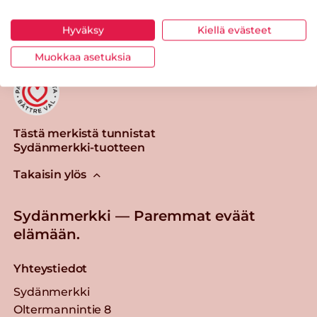
Tulosta sivu
Jaa tuote
Hyväksy
Kiellä evästeet
Muokkaa asetuksia
Tästä merkistä tunnistat
Sydänmerkki-tuotteen
Takaisin ylös
Sydänmerkki — Paremmat eväät
elämään.
Yhteystiedot
Sydänmerkki
Oltermannintie 8