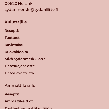
00620 Helsinki
sydanmerkki@sydanliitto.fi
Kuluttajille
Reseptit
Tuotteet
Ravintolat
Ruokaideoita
Mikä Sydänmerkki on?
Tietosuojaseloste
Tietoa evästeistä
Ammattilaisille
Reseptit
Ammattikeittiöt
Tuotteet ammattikeittiöön