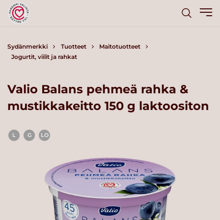
Sydänmerkki
Tuotteet
Maitotuotteet
Jogurtit, viilit ja rahkat
Valio Balans pehmeä rahka &
mustikkakeitto 150 g laktoositon
L
G
LO