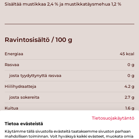
Sisältää mustikkaa 2,4 % ja mustikkatäysmehua 1,2 %
Ravintosisältö / 100 g
Energiaa
45 kcal
Rasvaa
0 g
josta tyydyttynyttä rasvaa
0 g
Hiilihydraatteja
4.2 g
josta sokereita
2.7 g
Kuitua
1.6 g
Tietosuojakäytäntö
Proteiinia
6 g
Tietoa evästeistä
Suolaa
0.1 g
Käytämme tällä sivustolla evästeitä taataksemme sivuston parhaan
mahdollisen toiminnan. Voit hyväksyä kaikki evästeet, muokata omia