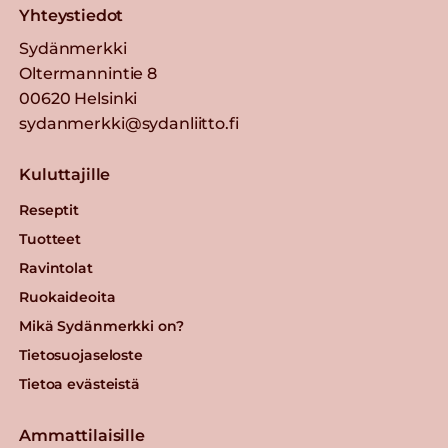
Yhteystiedot
Sydänmerkki
Oltermannintie 8
00620 Helsinki
sydanmerkki@sydanliitto.fi
Kuluttajille
Reseptit
Tuotteet
Ravintolat
Ruokaideoita
Mikä Sydänmerkki on?
Tietosuojaseloste
Tietoa evästeistä
Ammattilaisille