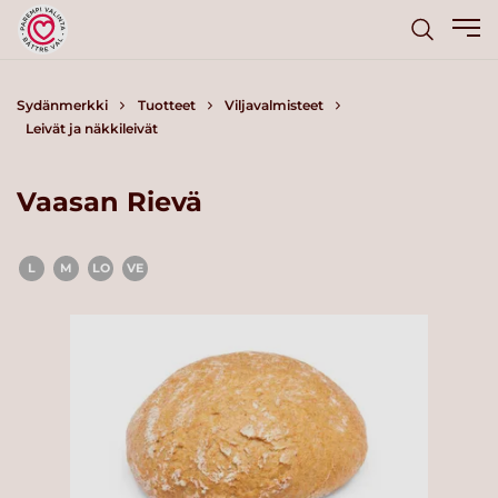
Sydänmerkki
Tuotteet
Viljavalmisteet
Leivät ja näkkileivät
Vaasan Rievä
L
M
LO
VE