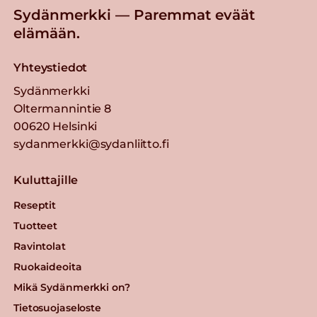
Sydänmerkki — Paremmat eväät
elämään.
Yhteystiedot
Sydänmerkki
Oltermannintie 8
00620 Helsinki
sydanmerkki@sydanliitto.fi
Kuluttajille
Reseptit
Tuotteet
Ravintolat
Ruokaideoita
Mikä Sydänmerkki on?
Tietosuojaseloste