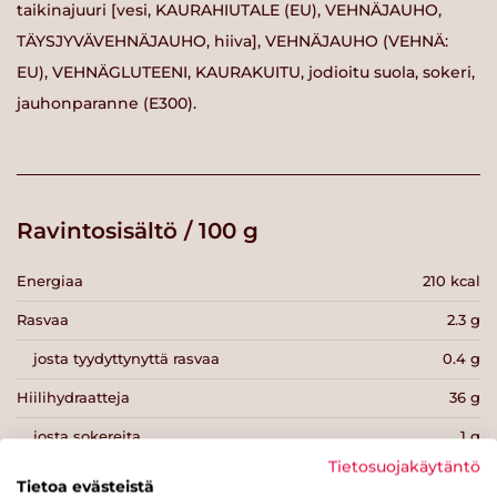
taikinajuuri [vesi, KAURAHIUTALE (EU), VEHNÄJAUHO,
TÄYSJYVÄVEHNÄJAUHO, hiiva], VEHNÄJAUHO (VEHNÄ:
EU), VEHNÄGLUTEENI, KAURAKUITU, jodioitu suola, sokeri,
jauhonparanne (E300).
Ravintosisältö / 100 g
Energiaa
210 kcal
Rasvaa
2.3 g
josta tyydyttynyttä rasvaa
0.4 g
Hiilihydraatteja
36 g
josta sokereita
1 g
Tietosuojakäytäntö
Kuitua
6 g
Tietoa evästeistä