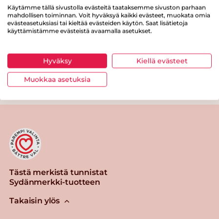
Proteiinia
8.3 g
Käytämme tällä sivustolla evästeitä taataksemme sivuston parhaan
mahdollisen toiminnan. Voit hyväksyä kaikki evästeet, muokata omia
evästeasetuksiasi tai kieltää evästeiden käytön. Saat lisätietoja
Suolaa
0.9 g
käyttämistämme evästeistä avaamalla asetukset.
Hyväksy
Kiellä evästeet
Muokkaa asetuksia
Tulosta sivu
Jaa tuote
Tästä merkistä tunnistat
Sydänmerkki-tuotteen
Takaisin ylös