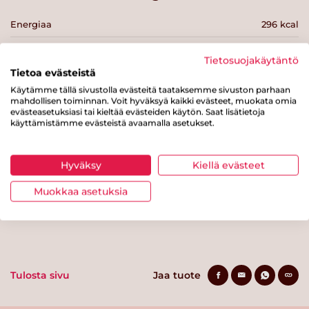
Energiaa
296 kcal
Rasvaa
6.4 g
Tietosuojakäytäntö
josta tyydyttynyttä rasvaa
0.7 g
Tietoa evästeistä
Käytämme tällä sivustolla evästeitä taataksemme sivuston parhaan
Hiilihydraatteja
42.2 g
mahdollisen toiminnan. Voit hyväksyä kaikki evästeet, muokata omia
evästeasetuksiasi tai kieltää evästeiden käytön. Saat lisätietoja
josta sokereita
2.8 g
käyttämistämme evästeistä avaamalla asetukset.
Kuitua
6.7 g
Hyväksy
Kiellä evästeet
Proteiinia
13.7 g
Muokkaa asetuksia
Suolaa
0.6 g
Tulosta sivu
Jaa tuote