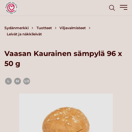
Sydänmerkki
Tuotteet
Viljavalmisteet
Leivät ja näkkileivät
Vaasan Kaurainen sämpylä 96 x
50 g
L
M
LO