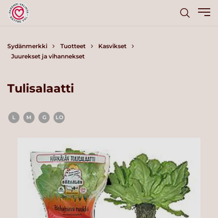
Sydänmerkki
Tuotteet
Kasvikset
Juurekset ja vihannekset
Tulisalaatti
L
M
G
LO