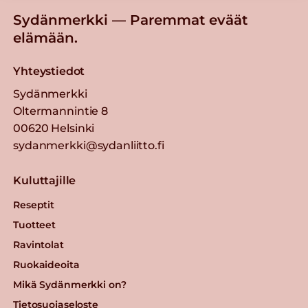
Sydänmerkki — Paremmat eväät
elämään.
Yhteystiedot
Sydänmerkki
Oltermannintie 8
00620 Helsinki
sydanmerkki@sydanliitto.fi
Kuluttajille
Reseptit
Tuotteet
Ravintolat
Ruokaideoita
Mikä Sydänmerkki on?
Tietosuojaseloste