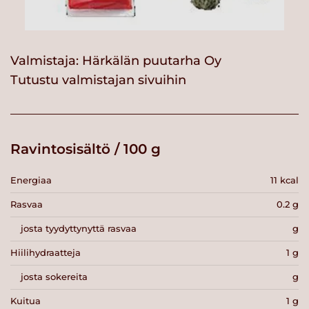
Valmistaja:
Härkälän puutarha Oy
Tutustu valmistajan sivuihin
Ravintosisältö / 100 g
Energiaa
11 kcal
Rasvaa
0.2 g
josta tyydyttynyttä rasvaa
g
Hiilihydraatteja
1 g
josta sokereita
g
Kuitua
1 g