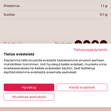
Proteiinia
1.1 g
Suolaa
0.1 g
Tulosta sivu
Jaa tuote
Tietosuojakäytäntö
Tietoa evästeistä
Käytämme tällä sivustolla evästeitä taataksemme sivuston parhaan
mahdollisen toiminnan. Voit hyväksyä kaikki evästeet, muokata omia
evästeasetuksiasi tai kieltää evästeiden käytön. Saat lisätietoja
käyttämistämme evästeistä avaamalla asetukset.
Hyväksy
Kiellä evästeet
Tästä merkistä tunnistat
Sydänmerkki-tuotteen
Muokkaa asetuksia
Takaisin ylös