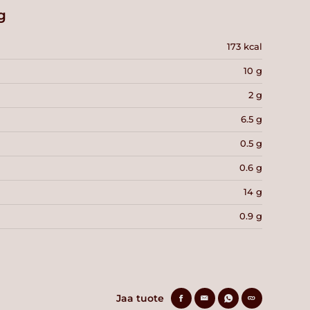
g
173 kcal
10 g
2 g
6.5 g
0.5 g
0.6 g
14 g
0.9 g
Jaa tuote