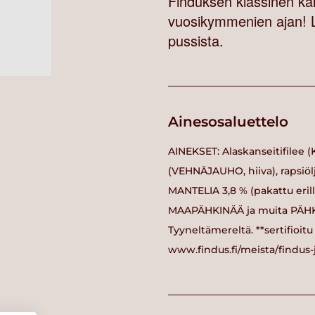
Finduksen klassinen kala
vuosikymmenien ajan! Li
pussista.
Ainesosaluettelo
AINEKSET: Alaskanseitifilee
(VEHNÄJAUHO, hiiva), rapsiölj
MANTELIA 3,8 % (pakattu erilli
MAAPÄHKINÄÄ ja muita PÄHKINÖ
Tyyneltämereltä. **sertifioitu
www.findus.fi/meista/findus-