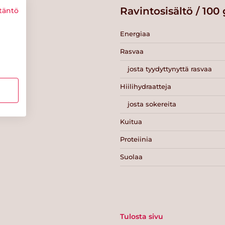
Ravintosisältö / 100 
täntö
Energiaa
Rasvaa
josta tyydyttynyttä rasvaa
Hiilihydraatteja
josta sokereita
Kuitua
Proteiinia
Suolaa
Tulosta sivu