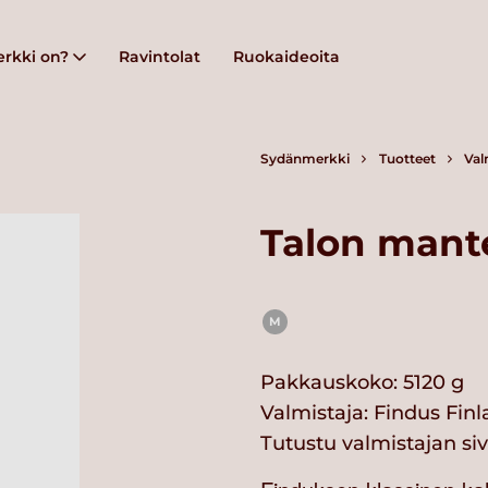
rkki on?
Ravintolat
Ruokaideoita
Sydänmerkki
Tuotteet
Val
Talon mante
M
Pakkauskoko: 5120 g
Valmistaja:
Findus Fin
Tutustu valmistajan si