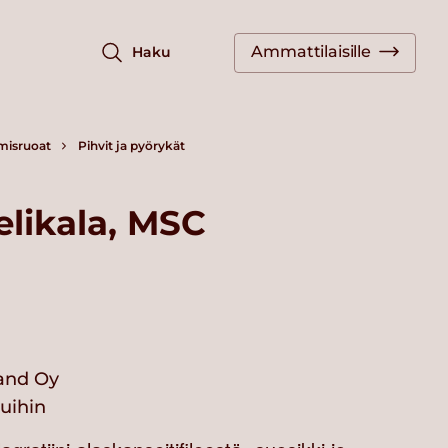
Ammattilaisille
Haku
misruoat
Pihvit ja pyörykät
likala, MSC
land Oy
vuihin