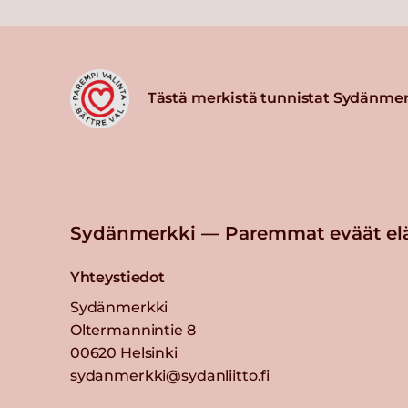
Tästä merkistä tunnistat Sydänmer
Sydänmerkki — Paremmat eväät el
Yhteystiedot
Sydänmerkki
Oltermannintie 8
00620 Helsinki
sydanmerkki@sydanliitto.fi