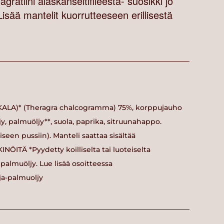
gratiini alaskanseitifileestä- suosikki jo
sää mantelit kuorrutteeseen erillisestä
 (KALA)* (Theragra chalcogramma) 75%, korppujauho
y, palmuöljy**, suola, paprika, sitruunahappo.
seen pussiin). Manteli saattaa sisältää
ITÄ *Pyydetty koilliselta tai luoteiselta
 palmuöljy. Lue lisää osoitteessa
ja-palmuoljy