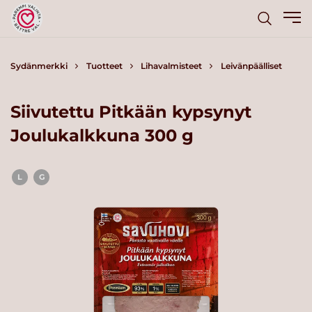
Sydänmerkki
Tuotteet
Lihavalmisteet
Leivänpäälliset
Siivutettu Pitkään kypsynyt
Joulukalkkuna 300 g
L
G