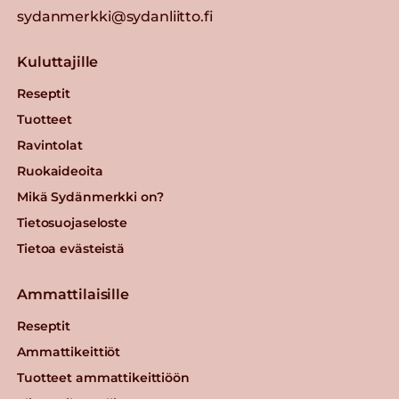
sydanmerkki@sydanliitto.fi
Kuluttajille
Reseptit
Tuotteet
Ravintolat
Ruokaideoita
Mikä Sydänmerkki on?
Tietosuojaseloste
Tietoa evästeistä
Ammattilaisille
Reseptit
Ammattikeittiöt
Tuotteet ammattikeittiöön