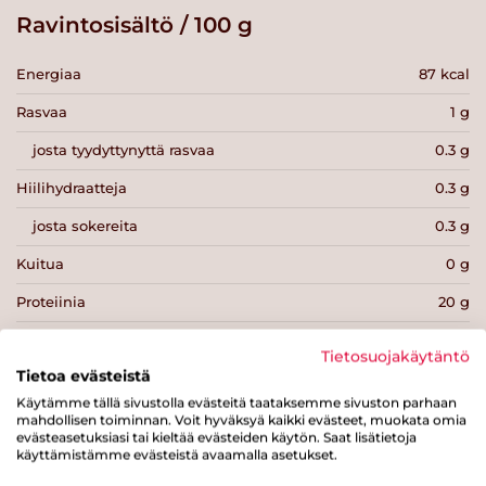
Ravintosisältö / 100 g
Energiaa
87 kcal
Rasvaa
1 g
josta tyydyttynyttä rasvaa
0.3 g
Hiilihydraatteja
0.3 g
josta sokereita
0.3 g
Kuitua
0 g
Proteiinia
20 g
Suolaa
1.9 g
Tietosuojakäytäntö
Tietoa evästeistä
Käytämme tällä sivustolla evästeitä taataksemme sivuston parhaan
mahdollisen toiminnan. Voit hyväksyä kaikki evästeet, muokata omia
evästeasetuksiasi tai kieltää evästeiden käytön. Saat lisätietoja
käyttämistämme evästeistä avaamalla asetukset.
Tulosta sivu
Jaa tuote