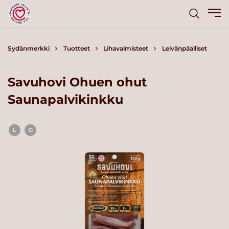
Sydänmerkki
Tuotteet
Lihavalmisteet
Leivänpäälliset
Savuhovi Ohuen ohut
Saunapalvikinkku
L
G