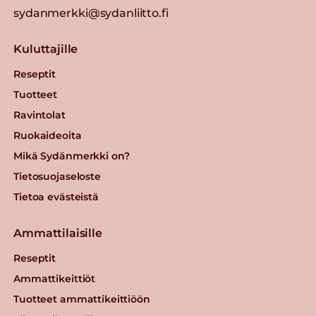
sydanmerkki@sydanliitto.fi
Kuluttajille
Reseptit
Tuotteet
Ravintolat
Ruokaideoita
Mikä Sydänmerkki on?
Tietosuojaseloste
Tietoa evästeistä
Ammattilaisille
Reseptit
Ammattikeittiöt
Tuotteet ammattikeittiöön