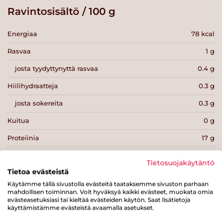
Ravintosisältö / 100 g
Energiaa
78 kcal
Rasvaa
1 g
josta tyydyttynyttä rasvaa
0.4 g
Hiilihydraatteja
0.3 g
josta sokereita
0.3 g
Kuitua
0 g
Proteiinia
17 g
Suolaa
1.9 g
Tietosuojakäytäntö
Tietoa evästeistä
Käytämme tällä sivustolla evästeitä taataksemme sivuston parhaan
mahdollisen toiminnan. Voit hyväksyä kaikki evästeet, muokata omia
evästeasetuksiasi tai kieltää evästeiden käytön. Saat lisätietoja
käyttämistämme evästeistä avaamalla asetukset.
Tulosta sivu
Jaa tuote