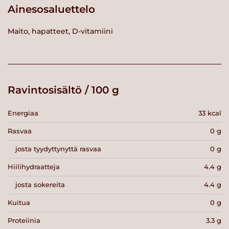
Ainesosaluettelo
Maito, hapatteet, D-vitamiini
Ravintosisältö / 100 g
Energiaa
33 kcal
Rasvaa
0 g
josta tyydyttynyttä rasvaa
0 g
Hiilihydraatteja
4.4 g
josta sokereita
4.4 g
Kuitua
0 g
Proteiinia
3.3 g