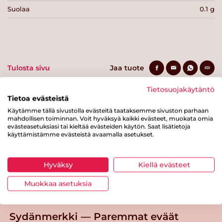
Suolaa
0.1 g
Tulosta sivu
Jaa tuote
Tietosuojakäytäntö
Tietoa evästeistä
Käytämme tällä sivustolla evästeitä taataksemme sivuston parhaan
mahdollisen toiminnan. Voit hyväksyä kaikki evästeet, muokata omia
evästeasetuksiasi tai kieltää evästeiden käytön. Saat lisätietoja
käyttämistämme evästeistä avaamalla asetukset.
Tästä merkistä tunnistat
Hyväksy
Kiellä evästeet
Sydänmerkki-tuotteen
Muokkaa asetuksia
Takaisin ylös
Sydänmerkki — Paremmat eväät