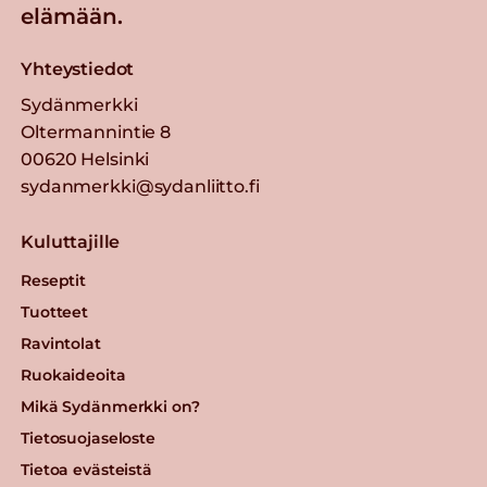
elämään.
Yhteystiedot
Sydänmerkki
Oltermannintie 8
00620 Helsinki
sydanmerkki@sydanliitto.fi
Kuluttajille
Reseptit
Tuotteet
Ravintolat
Ruokaideoita
Mikä Sydänmerkki on?
Tietosuojaseloste
Tietoa evästeistä