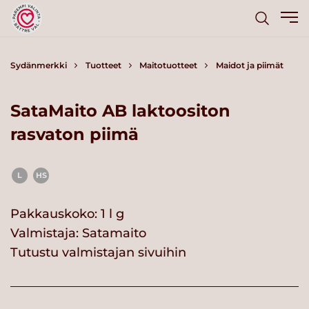
Sydänmerkki
Tuotteet
Maitotuotteet
Maidot ja piimät
SataMaito AB laktoositon
rasvaton piimä
L
HS
Pakkauskoko: 1 l g
Valmistaja:
Satamaito
Tutustu valmistajan sivuihin