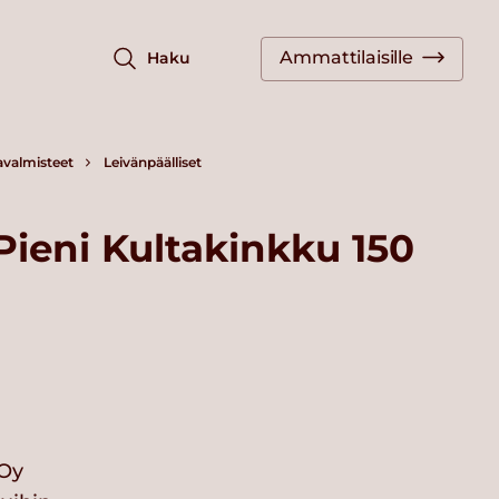
Ammattilaisille
Haku
avalmisteet
Leivänpäälliset
Pieni Kultakinkku 150
 Oy