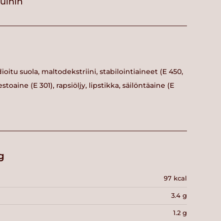
vuihin
dioitu suola, maltodekstriini, stabilointiaineet (E 450,
toaine (E 301), rapsiöljy, lipstikka, säilöntäaine (E
g
97 kcal
3.4 g
1.2 g