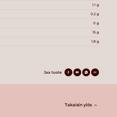
1.1 g
0.2 g
0 g
15 g
1.8 g
Jaa tuote
Takaisin ylös