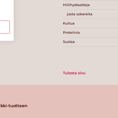
Hiilihydraatteja
josta sokereita
Kuitua
Proteiinia
Suolaa
Tulosta sivu
kki-tuotteen