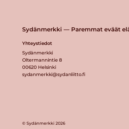
Sydänmerkki — Paremmat eväät el
Yhteystiedot
Sydänmerkki
Oltermannintie 8
00620 Helsinki
sydanmerkki@sydanliitto.fi
© Sydänmerkki 2026