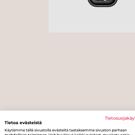
Tietosuojakäy
Tietoa evästeistä
Käytämme tällä sivustolla evästeitä taataksemme sivuston parhaan
mahdollisen toiminnan. Voit hyväksyä kaikki evästeet, muokata omia