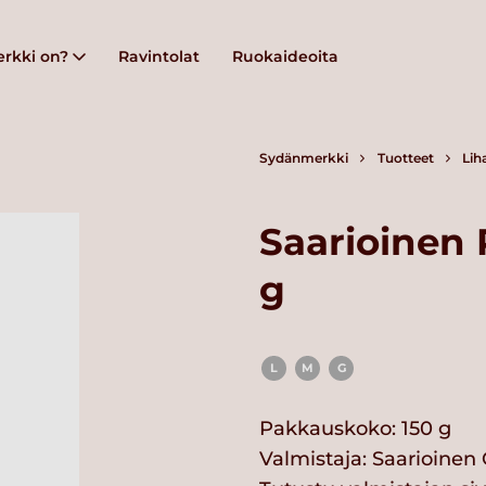
rkki on?
Ravintolat
Ruokaideoita
Sydänmerkki
Tuotteet
Lih
Saarioinen 
g
L
M
G
Pakkauskoko: 150 g
Valmistaja:
Saarioinen