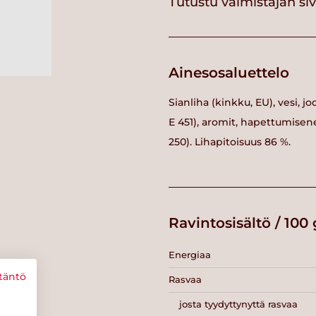
Tutustu valmistajan si
Ainesosaluettelo
Sianliha (kinkku, EU), vesi, jo
E 451), aromit, hapettumisenes
250). Lihapitoisuus 86 %.
Ravintosisältö / 100 
Energiaa
täntö
Rasvaa
josta tyydyttynyttä rasvaa