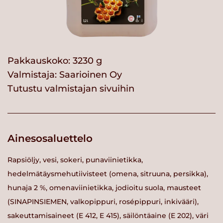
Pakkauskoko: 3230 g
Valmistaja:
Saarioinen Oy
Tutustu valmistajan sivuihin
Ainesosaluettelo
Rapsiöljy, vesi, sokeri, punaviinietikka,
hedelmätäysmehutiivisteet (omena, sitruuna, persikka),
hunaja 2 %, omenaviinietikka, jodioitu suola, mausteet
(SINAPINSIEMEN, valkopippuri, rosépippuri, inkivääri),
sakeuttamisaineet (E 412, E 415), säilöntäaine (E 202), väri