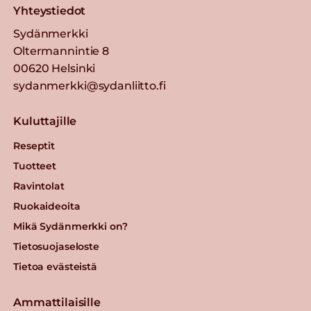
Yhteystiedot
Sydänmerkki
Oltermannintie 8
00620 Helsinki
sydanmerkki@sydanliitto.fi
Kuluttajille
Reseptit
Tuotteet
Ravintolat
Ruokaideoita
Mikä Sydänmerkki on?
Tietosuojaseloste
Tietoa evästeistä
Ammattilaisille