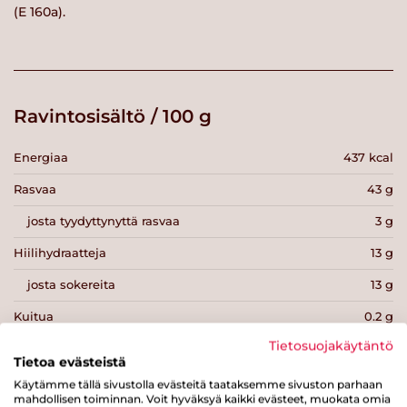
(E 160a).
Ravintosisältö / 100 g
Energiaa
437 kcal
Rasvaa
43 g
josta tyydyttynyttä rasvaa
3 g
Hiilihydraatteja
13 g
josta sokereita
13 g
Kuitua
0.2 g
Tietosuojakäytäntö
Proteiinia
0 g
Tietoa evästeistä
Suolaa
0.6 g
Käytämme tällä sivustolla evästeitä taataksemme sivuston parhaan
mahdollisen toiminnan. Voit hyväksyä kaikki evästeet, muokata omia