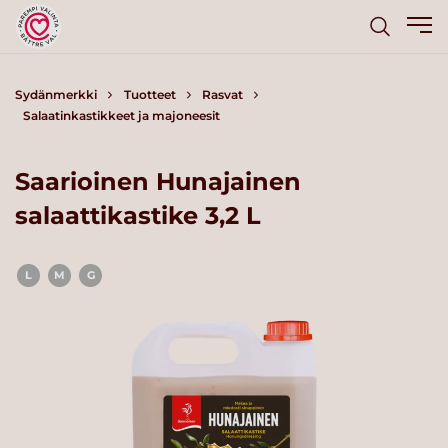
Sydänmerkki
Tuotteet
Rasvat
Salaatinkastikkeet ja majoneesit
Saarioinen Hunajainen
salaattikastike 3,2 L
L
M
G