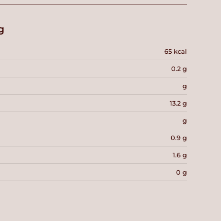
g
65 kcal
0.2 g
g
13.2 g
g
0.9 g
1.6 g
0 g