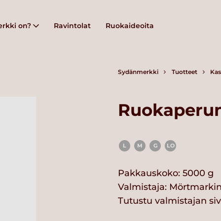
rkki on?
Ravintolat
Ruokaideoita
Sydänmerkki
Tuotteet
Kas
Ruokaperun
L
M
G
LO
Pakkauskoko: 5000 g
Valmistaja:
Mörtmarkin
Tutustu valmistajan si