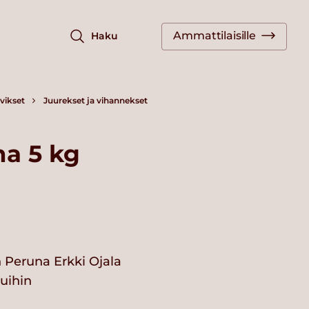
Ammattilaisille
Haku
vikset
Juurekset ja vihannekset
a 5 kg
 Peruna Erkki Ojala
vuihin