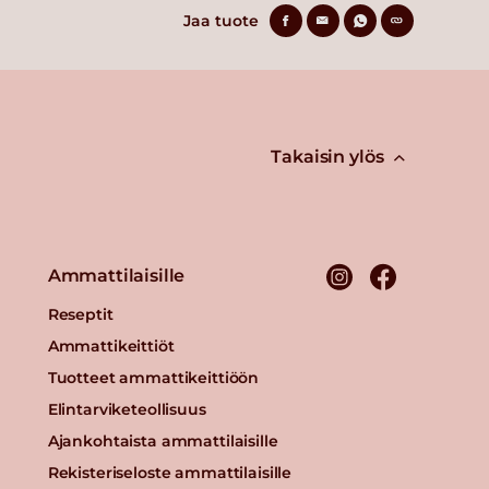
Jaa tuote
Takaisin ylös
Ammattilaisille
Reseptit
Ammattikeittiöt
Tuotteet ammattikeittiöön
Elintarviketeollisuus
Ajankohtaista ammattilaisille
Rekisteriseloste ammattilaisille