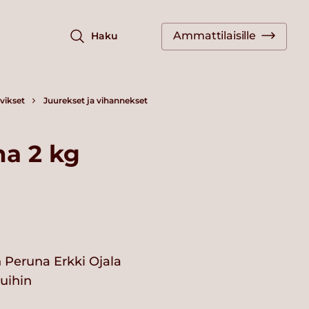
Ammattilaisille
Haku
vikset
Juurekset ja vihannekset
a 2 kg
 Peruna Erkki Ojala
vuihin