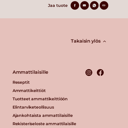
Jaa tuote
Takaisin ylös
Ammattilaisille
Reseptit
Ammattikeittiöt
Tuotteet ammattikeittiöön
Elintarviketeollisuus
Ajankohtaista ammattilaisille
Rekisteriseloste ammattilaisille