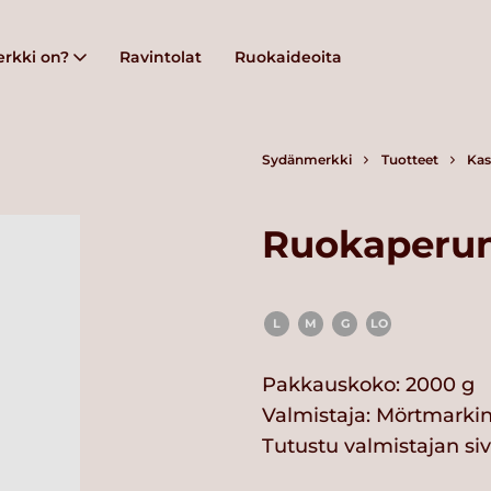
rkki on?
Ravintolat
Ruokaideoita
Sydänmerkki
Tuotteet
Kas
Ruokaperun
L
M
G
LO
Pakkauskoko: 2000 g
Valmistaja:
Mörtmarkin
Tutustu valmistajan si