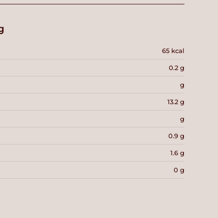
g
65 kcal
0.2 g
g
13.2 g
g
0.9 g
1.6 g
0 g