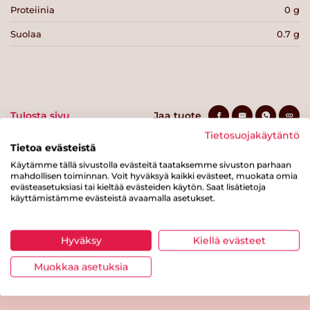
Proteiinia
0 g
Suolaa
0.7 g
Tulosta sivu
Jaa tuote
Tietosuojakäytäntö
Tietoa evästeistä
Käytämme tällä sivustolla evästeitä taataksemme sivuston parhaan
mahdollisen toiminnan. Voit hyväksyä kaikki evästeet, muokata omia
evästeasetuksiasi tai kieltää evästeiden käytön. Saat lisätietoja
käyttämistämme evästeistä avaamalla asetukset.
Hyväksy
Kiellä evästeet
Tästä merkistä tunnistat
Sydänmerkki-tuotteen
Muokkaa asetuksia
Takaisin ylös