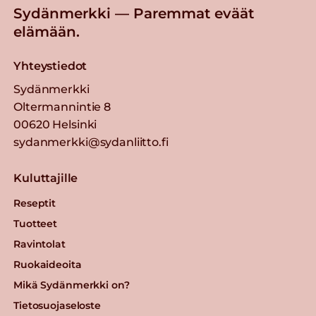
Sydänmerkki — Paremmat eväät
elämään.
Yhteystiedot
Sydänmerkki
Oltermannintie 8
00620 Helsinki
sydanmerkki@sydanliitto.fi
Kuluttajille
Reseptit
Tuotteet
Ravintolat
Ruokaideoita
Mikä Sydänmerkki on?
Tietosuojaseloste