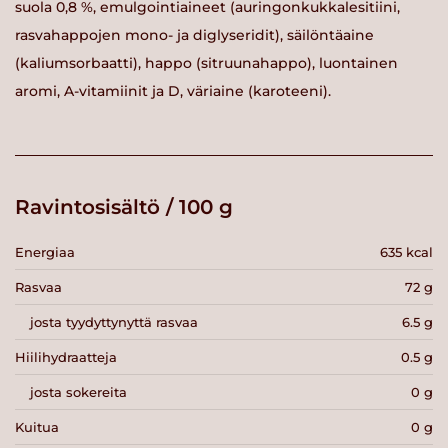
suola 0,8 %, emulgointiaineet (auringonkukkalesitiini,
rasvahappojen mono- ja diglyseridit), säilöntäaine
(kaliumsorbaatti), happo (sitruunahappo), luontainen
aromi, A-vitamiinit ja D, väriaine (karoteeni).
Ravintosisältö / 100 g
Energiaa
635 kcal
Rasvaa
72 g
josta tyydyttynyttä rasvaa
6.5 g
Hiilihydraatteja
0.5 g
josta sokereita
0 g
Kuitua
0 g