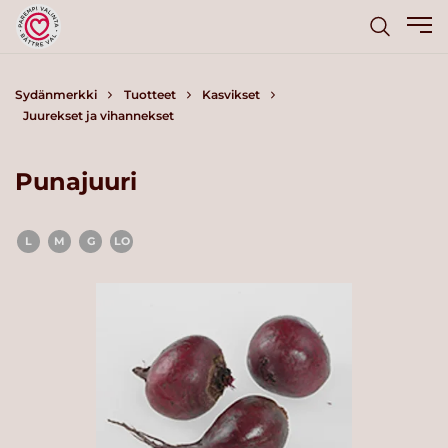
Sydänmerkki
Tuotteet
Kasvikset
Juurekset ja vihannekset
Punajuuri
L
M
G
LO