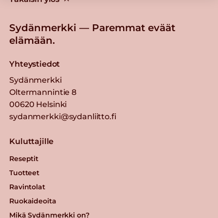
Sydänmerkki — Paremmat eväät
elämään.
Yhteystiedot
Sydänmerkki
Oltermannintie 8
00620 Helsinki
sydanmerkki@sydanliitto.fi
Kuluttajille
Reseptit
Tuotteet
Ravintolat
Ruokaideoita
Mikä Sydänmerkki on?