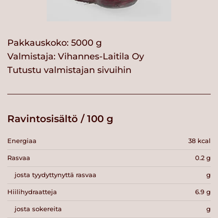
Pakkauskoko: 5000 g
Valmistaja:
Vihannes-Laitila Oy
Tutustu valmistajan sivuihin
Ravintosisältö / 100 g
Energiaa
38 kcal
Rasvaa
0.2 g
josta tyydyttynyttä rasvaa
g
Hiilihydraatteja
6.9 g
josta sokereita
g