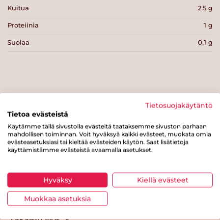
Kuitua
2.5 g
Proteiinia
1 g
Suolaa
0.1 g
Tulosta sivu
Jaa tuote
Tietosuojakäytäntö
Tietoa evästeistä
Käytämme tällä sivustolla evästeitä taataksemme sivuston parhaan
mahdollisen toiminnan. Voit hyväksyä kaikki evästeet, muokata omia
evästeasetuksiasi tai kieltää evästeiden käytön. Saat lisätietoja
käyttämistämme evästeistä avaamalla asetukset.
Hyväksy
Kiellä evästeet
Tästä merkistä tunnistat
Muokkaa asetuksia
Sydänmerkki-tuotteen
Takaisin ylös