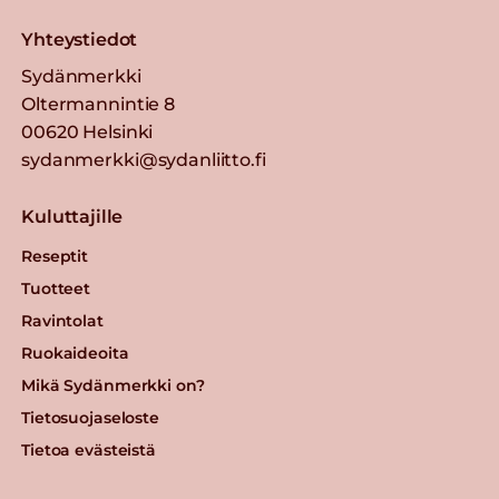
Yhteystiedot
Sydänmerkki
Oltermannintie 8
00620 Helsinki
sydanmerkki@sydanliitto.fi
Kuluttajille
Reseptit
Tuotteet
Ravintolat
Ruokaideoita
Mikä Sydänmerkki on?
Tietosuojaseloste
Tietoa evästeistä