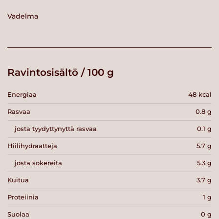
Vadelma
Ravintosisältö / 100 g
Energiaa
48 kcal
Rasvaa
0.8 g
josta tyydyttynyttä rasvaa
0.1 g
Hiilihydraatteja
5.7 g
josta sokereita
5.3 g
Kuitua
3.7 g
Proteiinia
1 g
Suolaa
0 g