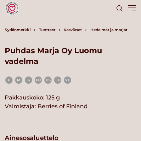
Sydänmerkki
Tuotteet
Kasvikset
Hedelmät ja marjat
Puhdas Marja Oy Luomu
vadelma
L
M
G
LU
HS
LO
VE
Pakkauskoko: 125 g
Valmistaja:
Berries of Finland
Ainesosaluettelo