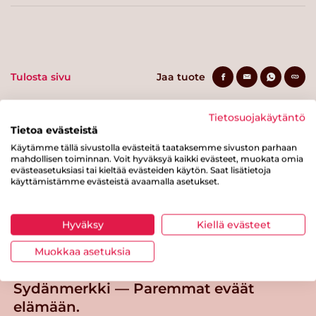
Tulosta sivu
Jaa tuote
Tietosuojakäytäntö
Tietoa evästeistä
Käytämme tällä sivustolla evästeitä taataksemme sivuston parhaan
mahdollisen toiminnan. Voit hyväksyä kaikki evästeet, muokata omia
evästeasetuksiasi tai kieltää evästeiden käytön. Saat lisätietoja
käyttämistämme evästeistä avaamalla asetukset.
Tästä merkistä tunnistat
Sydänmerkki-tuotteen
Hyväksy
Kiellä evästeet
Takaisin ylös
Muokkaa asetuksia
Sydänmerkki — Paremmat eväät
elämään.