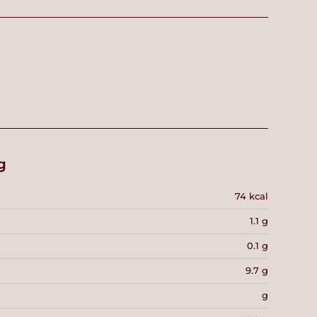
g
74 kcal
1.1 g
0.1 g
9.7 g
g