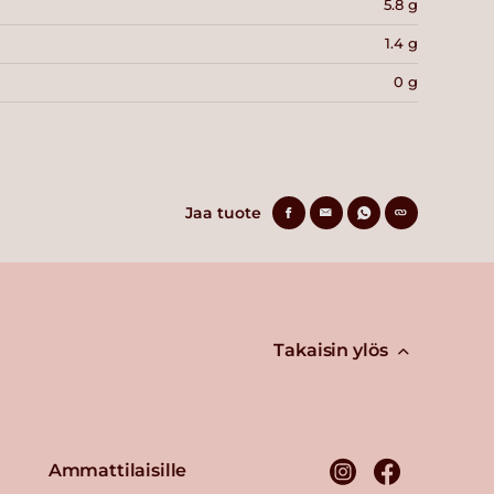
5.8 g
1.4 g
0 g
Jaa tuote
Takaisin ylös
Ammattilaisille