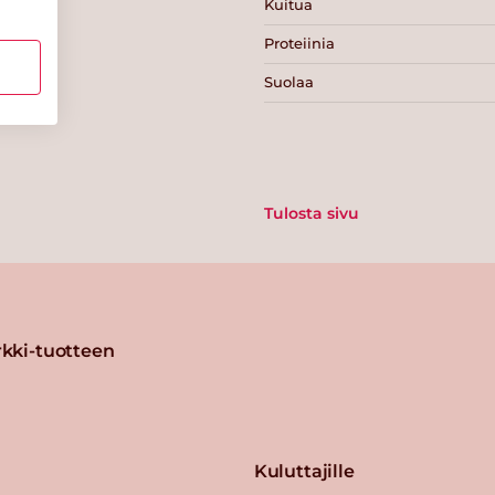
Kuitua
Proteiinia
Suolaa
Tulosta sivu
kki-tuotteen
Kuluttajille