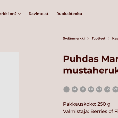
rkki on?
Ravintolat
Ruokaideoita
Sydänmerkki
Tuotteet
Kas
Puhdas Mar
mustaheru
L
M
G
LU
HS
LO
VE
Pakkauskoko: 250 g
Valmistaja:
Berries of 