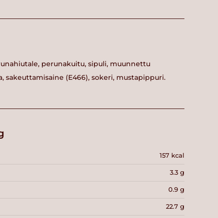
unahiutale, perunakuitu, sipuli, muunnettu
la, sakeuttamisaine (E466), sokeri, mustapippuri.
g
157 kcal
3.3 g
0.9 g
22.7 g