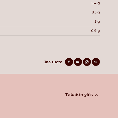
5.4 g
8.3 g
5 g
0.9 g
Jaa tuote
Takaisin ylös