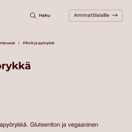
Ammattilaisille
Haku
misruoat
Pihvit ja pyörykät
örykkä
apyörykkä. Gluteeniton ja vegaaninen