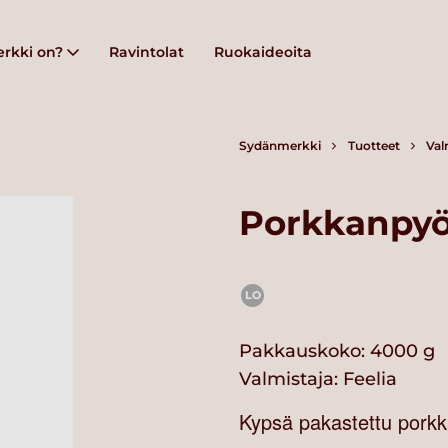
rkki on?
Ravintolat
Ruokaideoita
Sydänmerkki
Tuotteet
Val
Porkkanpy
LO
Pakkauskoko: 4000 g
Valmistaja:
Feelia
Kypsä pakastettu porkk