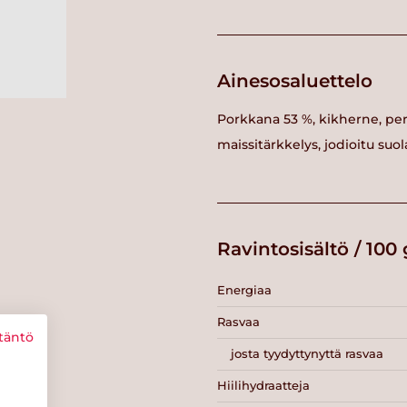
Ainesosaluettelo
Porkkana 53 %, kikherne, per
maissitärkkelys, jodioitu suo
Ravintosisältö / 100 
Energiaa
Rasvaa
täntö
josta tyydyttynyttä rasvaa
Hiilihydraatteja