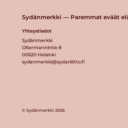
Sydänmerkki — Paremmat eväät el
Yhteystiedot
Sydänmerkki
Oltermannintie 8
00620 Helsinki
sydanmerkki@sydanliitto.fi
© Sydänmerkki 2026