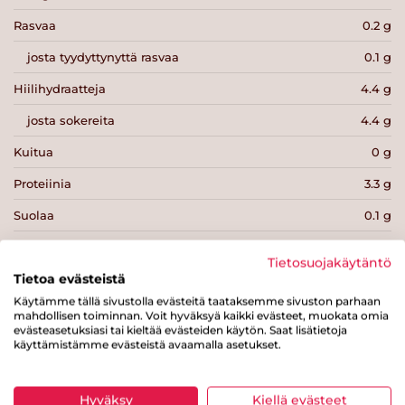
Rasvaa
0.2 g
josta tyydyttynyttä rasvaa
0.1 g
Hiilihydraatteja
4.4 g
josta sokereita
4.4 g
Kuitua
0 g
Proteiinia
3.3 g
Suolaa
0.1 g
Tietosuojakäytäntö
Tietoa evästeistä
Käytämme tällä sivustolla evästeitä taataksemme sivuston parhaan
mahdollisen toiminnan. Voit hyväksyä kaikki evästeet, muokata omia
Tulosta sivu
Jaa tuote
evästeasetuksiasi tai kieltää evästeiden käytön. Saat lisätietoja
käyttämistämme evästeistä avaamalla asetukset.
Hyväksy
Kiellä evästeet