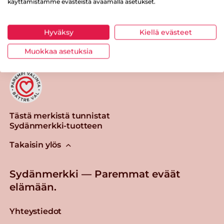
käyttämistämme evästeistä avaamalla asetukset.
Tulosta sivu
Jaa tuote
Hyväksy
Kiellä evästeet
Muokkaa asetuksia
Tästä merkistä tunnistat
Sydänmerkki-tuotteen
Takaisin ylös
Sydänmerkki — Paremmat eväät
elämään.
Yhteystiedot