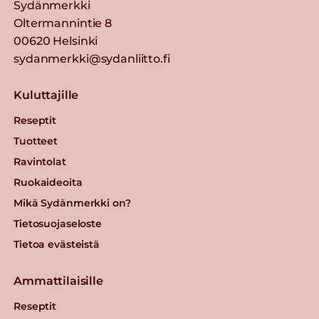
Sydänmerkki
Oltermannintie 8
00620 Helsinki
sydanmerkki@sydanliitto.fi
Kuluttajille
Reseptit
Tuotteet
Ravintolat
Ruokaideoita
Mikä Sydänmerkki on?
Tietosuojaseloste
Tietoa evästeistä
Ammattilaisille
Reseptit