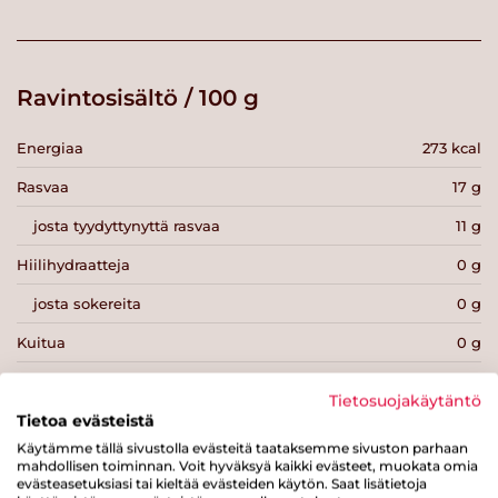
Ravintosisältö / 100 g
Energiaa
273 kcal
Rasvaa
17 g
josta tyydyttynyttä rasvaa
11 g
Hiilihydraatteja
0 g
josta sokereita
0 g
Kuitua
0 g
Proteiinia
30 g
Tietosuojakäytäntö
Suolaa
1.2 g
Tietoa evästeistä
Käytämme tällä sivustolla evästeitä taataksemme sivuston parhaan
mahdollisen toiminnan. Voit hyväksyä kaikki evästeet, muokata omia
evästeasetuksiasi tai kieltää evästeiden käytön. Saat lisätietoja