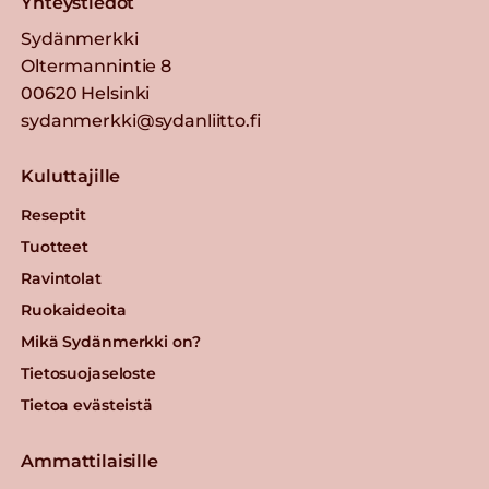
Yhteystiedot
Sydänmerkki
Oltermannintie 8
00620 Helsinki
sydanmerkki@sydanliitto.fi
Kuluttajille
Reseptit
Tuotteet
Ravintolat
Ruokaideoita
Mikä Sydänmerkki on?
Tietosuojaseloste
Tietoa evästeistä
Ammattilaisille