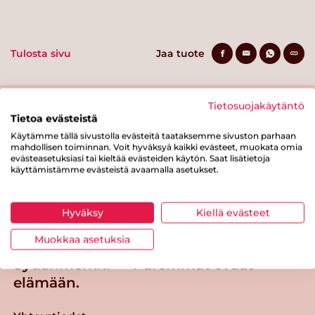
Tulosta sivu
Jaa tuote
Tietosuojakäytäntö
Tietoa evästeistä
Käytämme tällä sivustolla evästeitä taataksemme sivuston parhaan
mahdollisen toiminnan. Voit hyväksyä kaikki evästeet, muokata omia
evästeasetuksiasi tai kieltää evästeiden käytön. Saat lisätietoja
käyttämistämme evästeistä avaamalla asetukset.
Tästä merkistä tunnistat
Sydänmerkki-tuotteen
Hyväksy
Kiellä evästeet
Takaisin ylös
Muokkaa asetuksia
Sydänmerkki — Paremmat eväät
elämään.