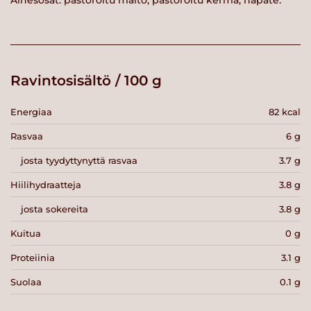
Ainesosat: pastöroitu maito, pastöroitu kerma, hapate.
Ravintosisältö / 100 g
Energiaa
82 kcal
Rasvaa
6 g
josta tyydyttynyttä rasvaa
3.7 g
Hiilihydraatteja
3.8 g
josta sokereita
3.8 g
Kuitua
0 g
Proteiinia
3.1 g
Suolaa
0.1 g