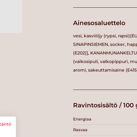
Ainesosaluettelo
vesi, kasviöljy (rypsi, rapsi)(E
SINAPINSIEMEN, socker, happ
(E202)], KANANMUNANKELTUA
(valkosipuli, valkopippuri, mu
aromi, sakeuttamisaine (E415)
Ravintosisältö / 100 
Energiaa
täntö
Rasvaa