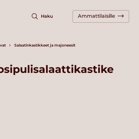
Ammattilaisille
Haku
vat
Salaatinkastikkeet ja majoneesit
osipulisalaattikastike
g