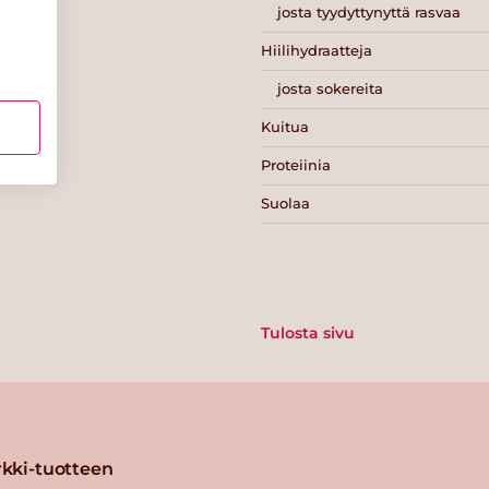
josta tyydyttynyttä rasvaa
Hiilihydraatteja
josta sokereita
Kuitua
Proteiinia
Suolaa
Tulosta sivu
kki-tuotteen