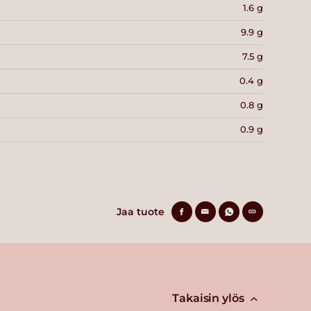
1.6 g
9.9 g
7.5 g
0.4 g
0.8 g
0.9 g
Jaa tuote
Takaisin ylös