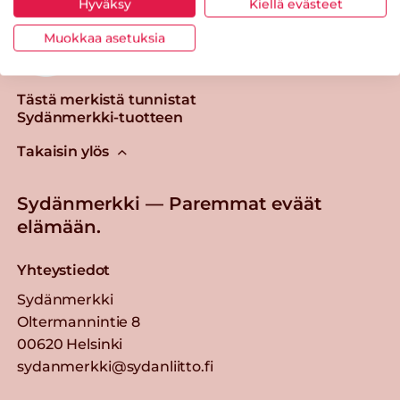
Hyväksy
Kiellä evästeet
Muokkaa asetuksia
Tästä merkistä tunnistat
Sydänmerkki-tuotteen
Takaisin ylös
Sydänmerkki — Paremmat eväät
elämään.
Yhteystiedot
Sydänmerkki
Oltermannintie 8
00620 Helsinki
sydanmerkki@sydanliitto.fi