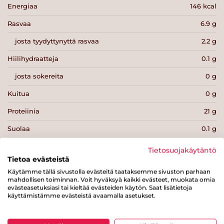
Energiaa
146 kcal
Rasvaa
6.9 g
josta tyydyttynyttä rasvaa
2.2 g
Hiilihydraatteja
0.1 g
josta sokereita
0 g
Kuitua
0 g
Proteiinia
21 g
Suolaa
0.1 g
Tietosuojakäytäntö
Tietoa evästeistä
Käytämme tällä sivustolla evästeitä taataksemme sivuston parhaan
mahdollisen toiminnan. Voit hyväksyä kaikki evästeet, muokata omia
Tulosta sivu
Jaa tuote
evästeasetuksiasi tai kieltää evästeiden käytön. Saat lisätietoja
käyttämistämme evästeistä avaamalla asetukset.