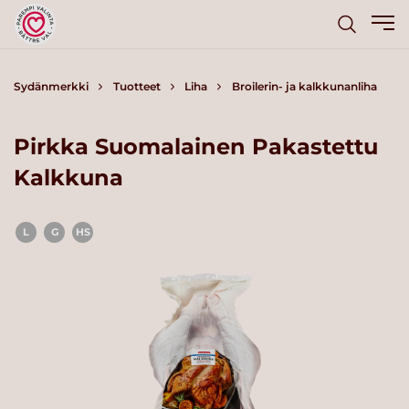
Sydänmerkki
Tuotteet
Liha
Broilerin- ja kalkkunanliha
Pirkka Suomalainen Pakastettu
Kalkkuna
L
G
HS