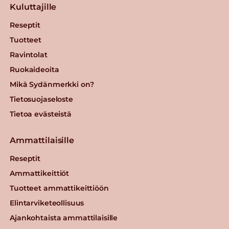
Kuluttajille
Reseptit
Tuotteet
Ravintolat
Ruokaideoita
Mikä Sydänmerkki on?
Tietosuojaseloste
Tietoa evästeistä
Ammattilaisille
Reseptit
Ammattikeittiöt
Tuotteet ammattikeittiöön
Elintarviketeollisuus
Ajankohtaista ammattilaisille