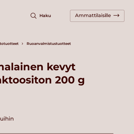
Ammattilaisille
Haku
totuotteet
Ruoanvalmistustuotteet
malainen kevyt
laktoositon 200 g
vuihin