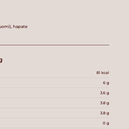
uomi), hapate
g
81 kcal
6 g
3.6 g
3.8 g
3.8 g
0 g