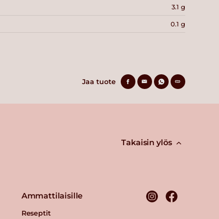
3.1 g
0.1 g
Jaa tuote
Takaisin ylös
Ammattilaisille
Reseptit