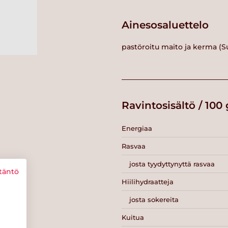
Ainesosaluettelo
pastöroitu maito ja kerma (S
Ravintosisältö / 100 
Energiaa
Rasvaa
josta tyydyttynyttä rasvaa
täntö
Hiilihydraatteja
josta sokereita
Kuitua