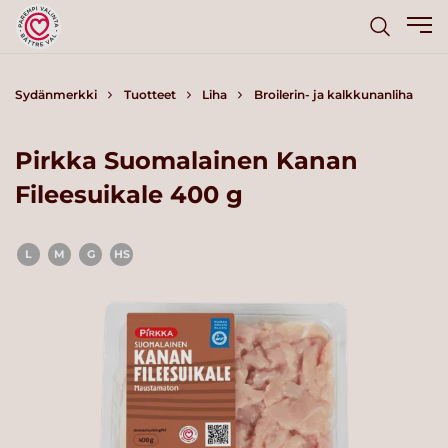
Sydänmerkki
Tuotteet
Liha
Broilerin- ja kalkkunanliha
Pirkka Suomalainen Kanan
Fileesuikale 400 g
L
M
G
HS