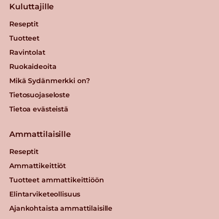
Kuluttajille
Reseptit
Tuotteet
Ravintolat
Ruokaideoita
Mikä Sydänmerkki on?
Tietosuojaseloste
Tietoa evästeistä
Ammattilaisille
Reseptit
Ammattikeittiöt
Tuotteet ammattikeittiöön
Elintarviketeollisuus
Ajankohtaista ammattilaisille