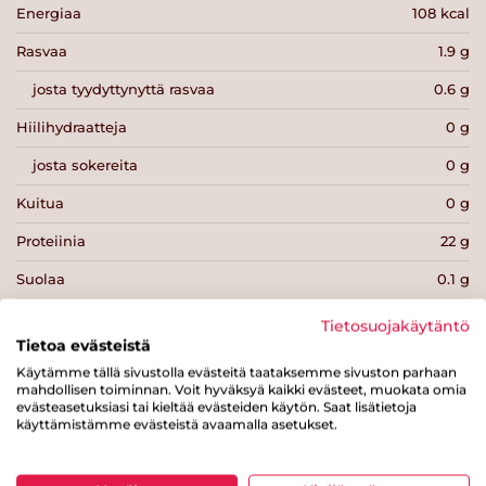
Energiaa
108 kcal
Rasvaa
1.9 g
josta tyydyttynyttä rasvaa
0.6 g
Hiilihydraatteja
0 g
josta sokereita
0 g
Kuitua
0 g
Proteiinia
22 g
Suolaa
0.1 g
Tietosuojakäytäntö
Tietoa evästeistä
Käytämme tällä sivustolla evästeitä taataksemme sivuston parhaan
mahdollisen toiminnan. Voit hyväksyä kaikki evästeet, muokata omia
Tulosta sivu
Jaa tuote
evästeasetuksiasi tai kieltää evästeiden käytön. Saat lisätietoja
käyttämistämme evästeistä avaamalla asetukset.