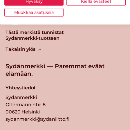
Hyväksy
Kiellä evästeet
Muokkaa asetuksia
Tästä merkistä tunnistat
Sydänmerkki-tuotteen
Takaisin ylös
Sydänmerkki — Paremmat eväät
elämään.
Yhteystiedot
Sydänmerkki
Oltermannintie 8
00620 Helsinki
sydanmerkki@sydanliitto.fi