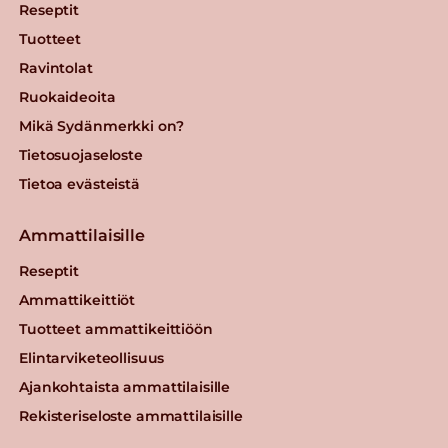
Reseptit
Tuotteet
Ravintolat
Ruokaideoita
Mikä Sydänmerkki on?
Tietosuojaseloste
Tietoa evästeistä
Ammattilaisille
Reseptit
Ammattikeittiöt
Tuotteet ammattikeittiöön
Elintarviketeollisuus
Ajankohtaista ammattilaisille
Rekisteriseloste ammattilaisille