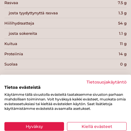
Rasvaa
7.5 g
josta tyydyttynyttä rasvaa
1.3 g
Hiilihydraatteja
54 g
josta sokereita
1.1 g
Kuitua
11 g
Proteiinia
14 g
Suolaa
0 g
Tietosuojakäytäntö
Tietoa evästeistä
Käytämme tällä sivustolla evästeitä taataksemme sivuston parhaan
Tulosta sivu
Jaa tuote
mahdollisen toiminnan. Voit hyväksyä kaikki evästeet, muokata omia
evästeasetuksiasi tai kieltää evästeiden käytön. Saat lisätietoja
käyttämistämme evästeistä avaamalla asetukset.
Hyväksy
Kiellä evästeet