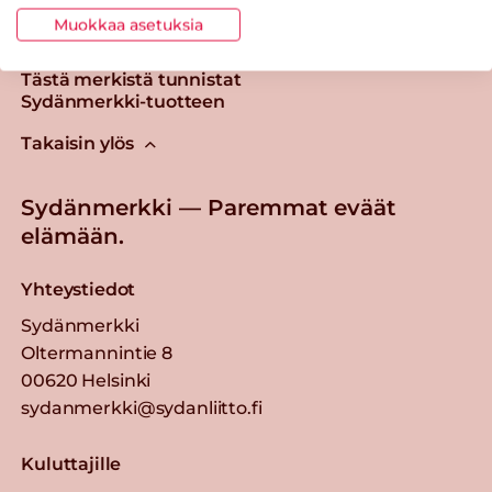
Muokkaa asetuksia
Tästä merkistä tunnistat
Sydänmerkki-tuotteen
Takaisin ylös
Sydänmerkki — Paremmat eväät
elämään.
Yhteystiedot
Sydänmerkki
Oltermannintie 8
00620 Helsinki
sydanmerkki@sydanliitto.fi
Kuluttajille