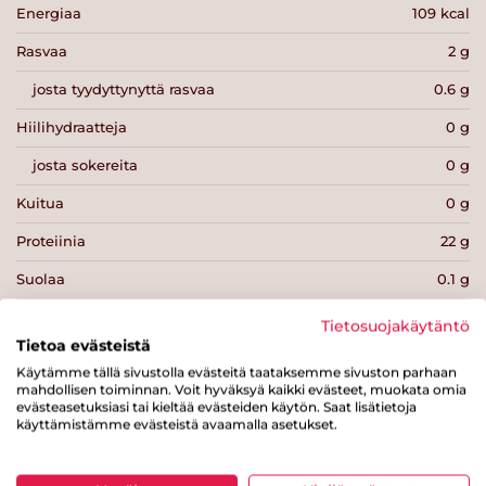
Energiaa
109 kcal
Rasvaa
2 g
josta tyydyttynyttä rasvaa
0.6 g
Hiilihydraatteja
0 g
josta sokereita
0 g
Kuitua
0 g
Proteiinia
22 g
Suolaa
0.1 g
Tietosuojakäytäntö
Tietoa evästeistä
Käytämme tällä sivustolla evästeitä taataksemme sivuston parhaan
mahdollisen toiminnan. Voit hyväksyä kaikki evästeet, muokata omia
Tulosta sivu
Jaa tuote
evästeasetuksiasi tai kieltää evästeiden käytön. Saat lisätietoja
käyttämistämme evästeistä avaamalla asetukset.