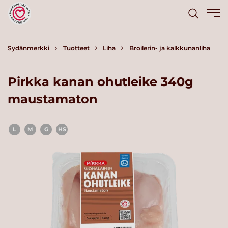
Sydänmerkki
Tuotteet
Liha
Broilerin- ja kalkkunanliha
Pirkka kanan ohutleike 340g
maustamaton
L
M
G
HS