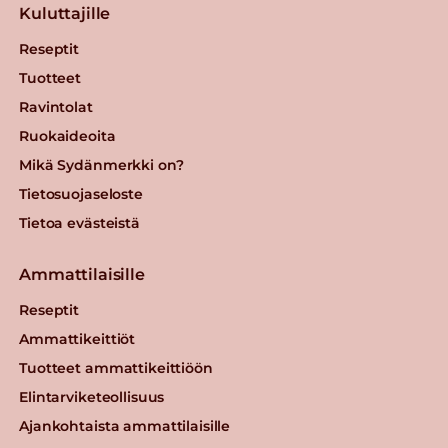
Kuluttajille
Reseptit
Tuotteet
Ravintolat
Ruokaideoita
Mikä Sydänmerkki on?
Tietosuojaseloste
Tietoa evästeistä
Ammattilaisille
Reseptit
Ammattikeittiöt
Tuotteet ammattikeittiöön
Elintarviketeollisuus
Ajankohtaista ammattilaisille