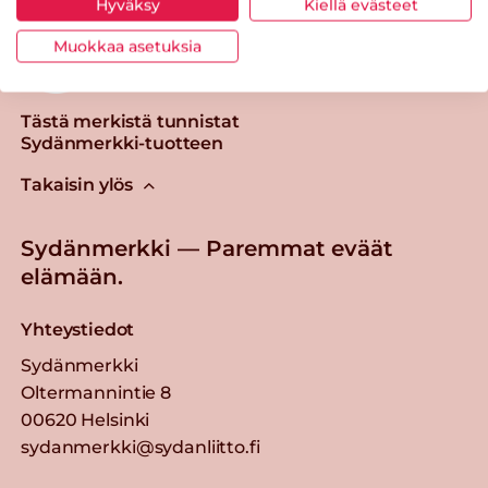
Hyväksy
Kiellä evästeet
Muokkaa asetuksia
Tästä merkistä tunnistat
Sydänmerkki-tuotteen
Takaisin ylös
Sydänmerkki — Paremmat eväät
elämään.
Yhteystiedot
Sydänmerkki
Oltermannintie 8
00620 Helsinki
sydanmerkki@sydanliitto.fi