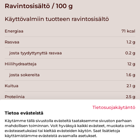
Ravintosisältö / 100 g
Käyttövalmiin tuotteen ravintosisältö
Energiaa
71 kcal
Rasvaa
1.2 g
josta tyydyttynyttä rasvaa
0.2 g
Hiilihydraatteja
12 g
josta sokereita
1.6 g
Kuitua
2.1 g
Proteiinia
2.5 g
Tietosuojakäytäntö
Suolaa
0.1 g
Tietoa evästeistä
Käytämme tällä sivustolla evästeitä taataksemme sivuston parhaan
mahdollisen toiminnan. Voit hyväksyä kaikki evästeet, muokata omia
evästeasetuksiasi tai kieltää evästeiden käytön. Saat lisätietoja
käyttämistämme evästeistä avaamalla asetukset.