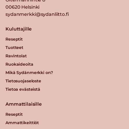
00620 Helsinki
sydanmerkki@sydanliitto.fi
Kuluttajille
Reseptit
Tuotteet
Ravintolat
Ruokaideoita
Mikä Sydänmerkki on?
Tietosuojaseloste
Tietoa evästeistä
Ammattilaisille
Reseptit
Ammattikeittiöt