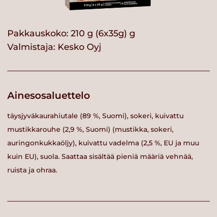
Pakkauskoko: 210 g (6x35g) g
Valmistaja:
Kesko Oyj
Ainesosaluettelo
täysjyväkaurahiutale (89 %, Suomi), sokeri, kuivattu
mustikkarouhe (2,9 %, Suomi) (mustikka, sokeri,
auringonkukkaöljy), kuivattu vadelma (2,5 %, EU ja muu
kuin EU), suola. Saattaa sisältää pieniä määriä vehnää,
ruista ja ohraa.