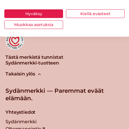
Tulosta sivu
Jaa tuote
Hyväksy
Kiellä evästeet
Muokkaa asetuksia
Tästä merkistä tunnistat
Sydänmerkki-tuotteen
Takaisin ylös
Sydänmerkki — Paremmat eväät
elämään.
Yhteystiedot
Sydänmerkki
Oltermannintie 8