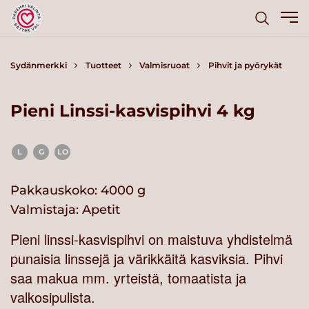
Sydänmerkki
Tuotteet
Valmisruoat
Pihvit ja pyörykät
Pieni Linssi-kasvispihvi 4 kg
L
G
LO
Pakkauskoko: 4000 g
Valmistaja:
Apetit
Pieni linssi-kasvispihvi on maistuva yhdistelmä
punaisia linssejä ja värikkäitä kasviksia. Pihvi
saa makua mm. yrteistä, tomaatista ja
valkosipulista.