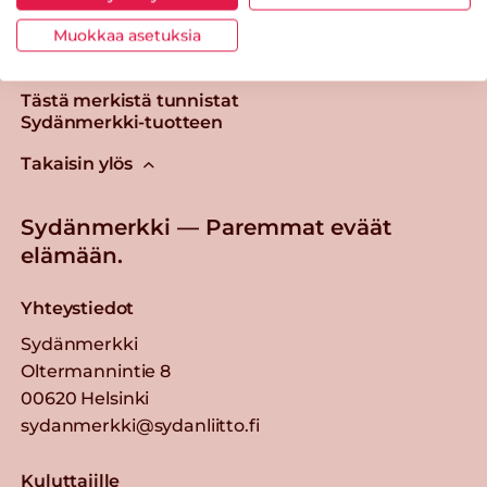
Muokkaa asetuksia
Tästä merkistä tunnistat
Sydänmerkki-tuotteen
Takaisin ylös
Sydänmerkki — Paremmat eväät
elämään.
Yhteystiedot
Sydänmerkki
Oltermannintie 8
00620 Helsinki
sydanmerkki@sydanliitto.fi
Kuluttajille