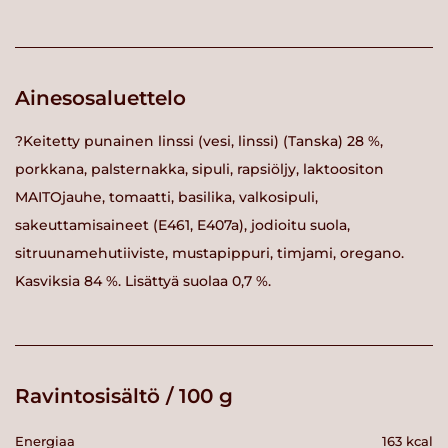
Ainesosaluettelo
?Keitetty punainen linssi (vesi, linssi) (Tanska) 28 %,
porkkana, palsternakka, sipuli, rapsiöljy, laktoositon
MAITOjauhe, tomaatti, basilika, valkosipuli,
sakeuttamisaineet (E461, E407a), jodioitu suola,
sitruunamehutiiviste, mustapippuri, timjami, oregano.
Kasviksia 84 %. Lisättyä suolaa 0,7 %.
Ravintosisältö / 100 g
Energiaa
163 kcal