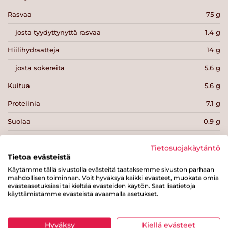
Rasvaa
75 g
josta tyydyttynyttä rasvaa
1.4 g
Hiilihydraatteja
14 g
josta sokereita
5.6 g
Kuitua
5.6 g
Proteiinia
7.1 g
Suolaa
0.9 g
Tietosuojakäytäntö
Tietoa evästeistä
Käytämme tällä sivustolla evästeitä taataksemme sivuston parhaan
mahdollisen toiminnan. Voit hyväksyä kaikki evästeet, muokata omia
Tulosta sivu
Jaa tuote
evästeasetuksiasi tai kieltää evästeiden käytön. Saat lisätietoja
käyttämistämme evästeistä avaamalla asetukset.
Hyväksy
Kiellä evästeet