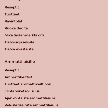
Reseptit
Tuotteet
Ravintolat
Ruokaideoita
Mikä Sydänmerkki on?
Tietosuojaseloste
Tietoa evästeistä
Ammattilaisille
Reseptit
Ammattikeittiöt
Tuotteet ammattikeittiöön
Elintarviketeollisuus
Ajankohtaista ammattilaisille
Rekisteriseloste ammattilaisille