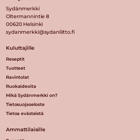
Sydänmerkki
Oltermannintie 8
00620 Helsinki
sydanmerkki@sydanliitto.fi
Kuluttajille
Reseptit
Tuotteet
Ravintolat
Ruokaideoita
Mikä Sydänmerkki on?
Tietosuojaseloste
Tietoa evästeistä
Ammattilaisille