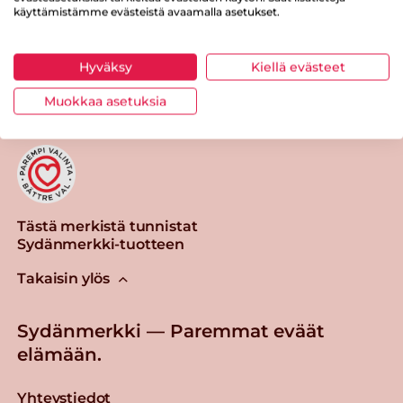
käyttämistämme evästeistä avaamalla asetukset.
Tulosta sivu
Jaa tuote
Hyväksy
Kiellä evästeet
Muokkaa asetuksia
Tästä merkistä tunnistat
Sydänmerkki-tuotteen
Takaisin ylös
Sydänmerkki — Paremmat eväät
elämään.
Yhteystiedot