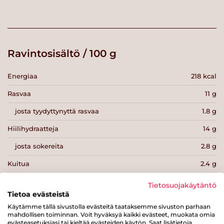
Ravintosisältö / 100 g
Energiaa
218 kcal
Rasvaa
11 g
josta tyydyttynyttä rasvaa
1.8 g
Hiilihydraatteja
14 g
josta sokereita
2.8 g
Kuitua
2.4 g
Proteiinia
15 g
Tietosuojakäytäntö
Tietoa evästeistä
Suolaa
0.9 g
Käytämme tällä sivustolla evästeitä taataksemme sivuston parhaan
mahdollisen toiminnan. Voit hyväksyä kaikki evästeet, muokata omia
evästeasetuksiasi tai kieltää evästeiden käytön. Saat lisätietoja