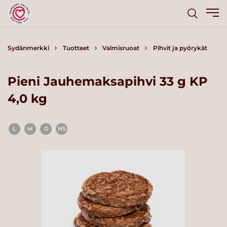
Sydänmerkki
Tuotteet
Valmisruoat
Pihvit ja pyörykät
Pieni Jauhemaksapihvi 33 g KP
4,0 kg
L
M
G
HS