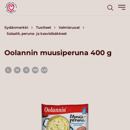
Sydänmerkki
Tuotteet
Valmisruoat
Salaatit, peruna- ja kasvislisäkkeet
Oolannin muusiperuna 400 g
L
M
G
HS
LO