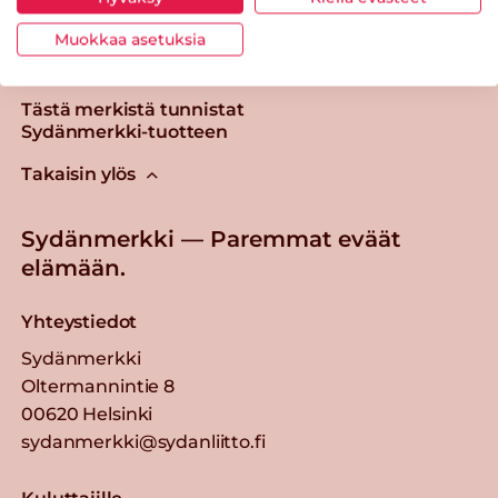
Muokkaa asetuksia
Tästä merkistä tunnistat
Sydänmerkki-tuotteen
Takaisin ylös
Sydänmerkki — Paremmat eväät
elämään.
Yhteystiedot
Sydänmerkki
Oltermannintie 8
00620 Helsinki
sydanmerkki@sydanliitto.fi