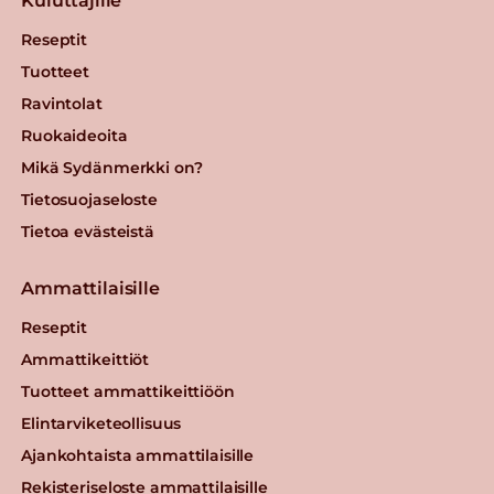
Kuluttajille
Reseptit
Tuotteet
Ravintolat
Ruokaideoita
Mikä Sydänmerkki on?
Tietosuojaseloste
Tietoa evästeistä
Ammattilaisille
Reseptit
Ammattikeittiöt
Tuotteet ammattikeittiöön
Elintarviketeollisuus
Ajankohtaista ammattilaisille
Rekisteriseloste ammattilaisille