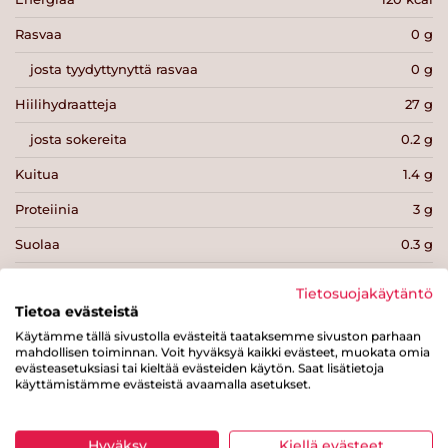
Rasvaa
0 g
josta tyydyttynyttä rasvaa
0 g
Hiilihydraatteja
27 g
josta sokereita
0.2 g
Kuitua
1.4 g
Proteiinia
3 g
Suolaa
0.3 g
Tietosuojakäytäntö
Tietoa evästeistä
Käytämme tällä sivustolla evästeitä taataksemme sivuston parhaan
mahdollisen toiminnan. Voit hyväksyä kaikki evästeet, muokata omia
Tulosta sivu
Jaa tuote
evästeasetuksiasi tai kieltää evästeiden käytön. Saat lisätietoja
käyttämistämme evästeistä avaamalla asetukset.
Hyväksy
Kiellä evästeet