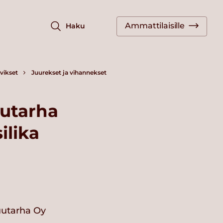
Ammattilaisille
Haku
vikset
Juurekset ja vihannekset
utarha
ilika
utarha Oy