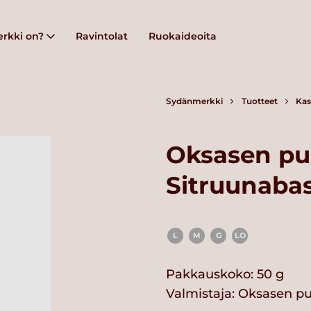
rkki on?
Ravintolat
Ruokaideoita
Sydänmerkki
Tuotteet
Kas
Oksasen pu
Sitruunabas
L
M
G
LO
Pakkauskoko: 50 g
Valmistaja:
Oksasen pu