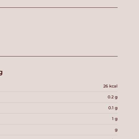
g
26 kcal
0.2 g
0.1 g
1 g
g