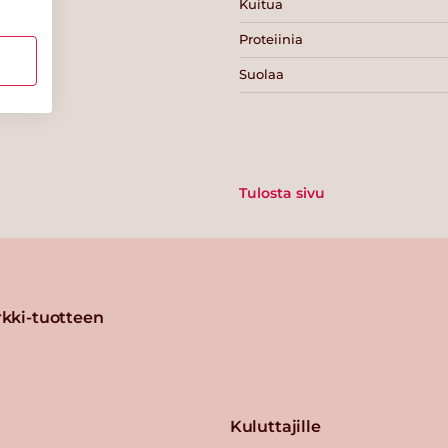
Kuitua
Proteiinia
Suolaa
Tulosta sivu
kki-tuotteen
Kuluttajille