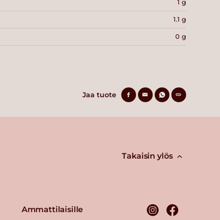
1 g
1.1 g
0 g
Jaa tuote
Takaisin ylös
Ammattilaisille