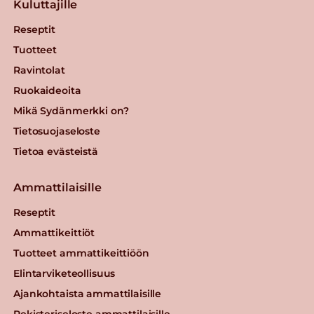
Kuluttajille
Reseptit
Tuotteet
Ravintolat
Ruokaideoita
Mikä Sydänmerkki on?
Tietosuojaseloste
Tietoa evästeistä
Ammattilaisille
Reseptit
Ammattikeittiöt
Tuotteet ammattikeittiöön
Elintarviketeollisuus
Ajankohtaista ammattilaisille
Rekisteriseloste ammattilaisille