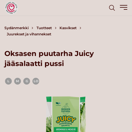
Sydänmerkki
Tuotteet
Kasvikset
Juurekset ja vihannekset
Oksasen puutarha Juicy
jääsalaatti pussi
L
M
G
LO