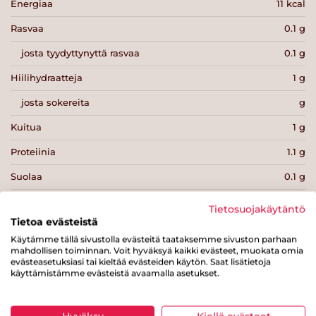
Energiaa
11 kcal
Rasvaa
0.1 g
josta tyydyttynyttä rasvaa
0.1 g
Hiilihydraatteja
1 g
josta sokereita
g
Kuitua
1 g
Proteiinia
1.1 g
Suolaa
0.1 g
Tietosuojakäytäntö
Tietoa evästeistä
Käytämme tällä sivustolla evästeitä taataksemme sivuston parhaan
mahdollisen toiminnan. Voit hyväksyä kaikki evästeet, muokata omia
Tulosta sivu
Jaa tuote
evästeasetuksiasi tai kieltää evästeiden käytön. Saat lisätietoja
käyttämistämme evästeistä avaamalla asetukset.