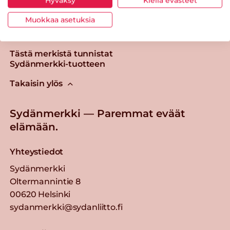
Hyväksy
Kiellä evästeet
Muokkaa asetuksia
Tästä merkistä tunnistat
Sydänmerkki-tuotteen
Takaisin ylös
Sydänmerkki — Paremmat eväät
elämään.
Yhteystiedot
Sydänmerkki
Oltermannintie 8
00620 Helsinki
sydanmerkki@sydanliitto.fi