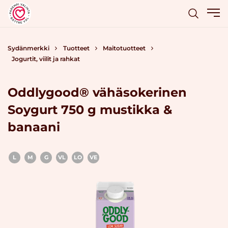
Sydänmerkki
Tuotteet
Maitotuotteet
Jogurtit, viilit ja rahkat
Oddlygood® vähäsokerinen
Soygurt 750 g mustikka &
banaani
L
M
G
VL
LO
VE