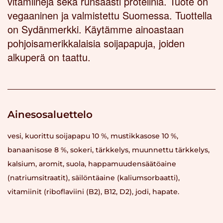
vitamiineja sekä runsaasti proteiinia. Tuote on
vegaaninen ja valmistettu Suomessa. Tuottella
on Sydänmerkki. Käytämme ainoastaan
pohjoisamerikkalaisia soijapapuja, joiden
alkuperä on taattu.
Ainesosaluettelo
vesi, kuorittu soijapapu 10 %, mustikkasose 10 %,
banaanisose 8 %, sokeri, tärkkelys, muunnettu tärkkelys,
kalsium, aromit, suola, happamuudensäätöaine
(natriumsitraatit), säilöntäaine (kaliumsorbaatti),
vitamiinit (riboflaviini (B2), B12, D2), jodi, hapate.