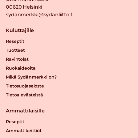
00620 Helsinki
sydanmerkki@sydanliitto.fi
Kuluttajille
Reseptit
Tuotteet
Ravintolat
Ruokaideoita
Mikä Sydänmerkki on?
Tietosuojaseloste
Tietoa evästeistä
Ammattilaisille
Reseptit
Ammattikeittiöt