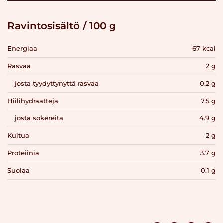
Ravintosisältö / 100 g
Energiaa
67 kcal
Rasvaa
2 g
josta tyydyttynyttä rasvaa
0.2 g
Hiilihydraatteja
7.5 g
josta sokereita
4.9 g
Kuitua
2 g
Proteiinia
3.7 g
Suolaa
0.1 g