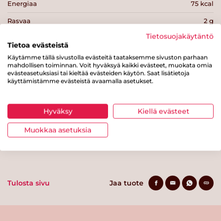
Energiaa
75 kcal
Rasvaa
2 g
Tietosuojakäytäntö
josta tyydyttynyttä rasvaa
0.3 g
Tietoa evästeistä
Hiilihydraatteja
9.5 g
Käytämme tällä sivustolla evästeitä taataksemme sivuston parhaan
mahdollisen toiminnan. Voit hyväksyä kaikki evästeet, muokata omia
josta sokereita
7.2 g
evästeasetuksiasi tai kieltää evästeiden käytön. Saat lisätietoja
käyttämistämme evästeistä avaamalla asetukset.
Kuitua
1.7 g
Proteiinia
3.8 g
Hyväksy
Kiellä evästeet
Suolaa
0.1 g
Muokkaa asetuksia
Tulosta sivu
Jaa tuote