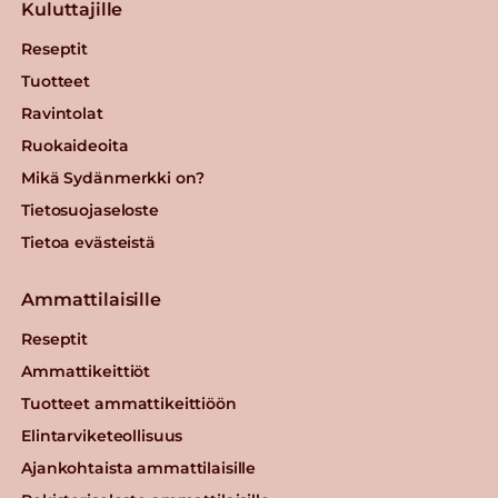
Kuluttajille
Reseptit
Tuotteet
Ravintolat
Ruokaideoita
Mikä Sydänmerkki on?
Tietosuojaseloste
Tietoa evästeistä
Ammattilaisille
Reseptit
Ammattikeittiöt
Tuotteet ammattikeittiöön
Elintarviketeollisuus
Ajankohtaista ammattilaisille