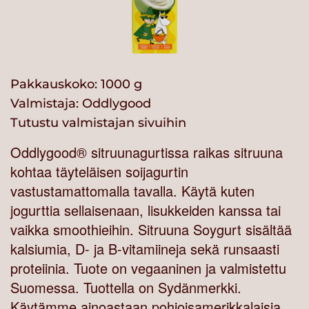
Pakkauskoko: 1000 g
Valmistaja:
Oddlygood
Tutustu valmistajan sivuihin
Oddlygood® sitruunagurtissa raikas sitruuna
kohtaa täyteläisen soijagurtin
vastustamattomalla tavalla. Käytä kuten
jogurttia sellaisenaan, lisukkeiden kanssa tai
vaikka smoothieihin. Sitruuna Soygurt sisältää
kalsiumia, D- ja B-vitamiineja sekä runsaasti
proteiinia. Tuote on vegaaninen ja valmistettu
Suomessa. Tuottella on Sydänmerkki.
Käytämme ainoastaan pohjoisamerikkalaisia