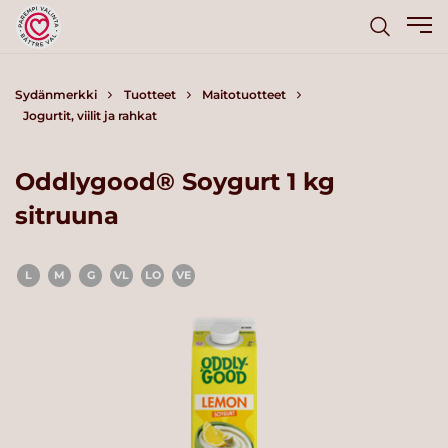
Sydänmerkki
Tuotteet
Maitotuotteet
Jogurtit, viilit ja rahkat
Oddlygood® Soygurt 1 kg
sitruuna
L
M
G
VL
LO
VE