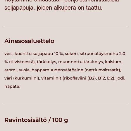
soijapapuja, joiden alkuperä on taattu.
Ainesosaluettelo
vesi, kuorittu soijapapu 10 %, sokeri, sitruunatäysmehu 2,0
% (tiivisteestä), tärkkelys, muunnettu tärkkelys, kalsium,
aromi, suola, happamuudensäätöaine (natriumsitraatit),
väri (kurkumiini), vitamiinit (riboflaviini (B2), B12, D2), jodi,
hapate.
Ravintosisältö / 100 g