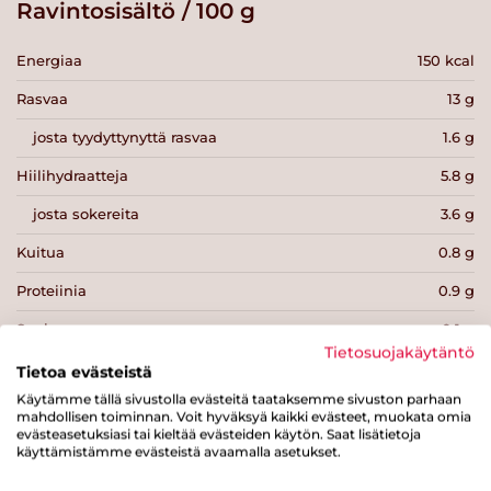
Ravintosisältö / 100 g
Energiaa
150 kcal
Rasvaa
13 g
josta tyydyttynyttä rasvaa
1.6 g
Hiilihydraatteja
5.8 g
josta sokereita
3.6 g
Kuitua
0.8 g
Proteiinia
0.9 g
Suolaa
0.1 g
Tietosuojakäytäntö
Tietoa evästeistä
Käytämme tällä sivustolla evästeitä taataksemme sivuston parhaan
mahdollisen toiminnan. Voit hyväksyä kaikki evästeet, muokata omia
evästeasetuksiasi tai kieltää evästeiden käytön. Saat lisätietoja
käyttämistämme evästeistä avaamalla asetukset.
Tulosta sivu
Jaa tuote