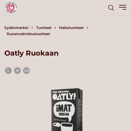
Sydänmerkki
Tuotteet
Maitotuotteet
Ruoanvalmistustuotteet
Oatly Ruokaan
L
M
LO