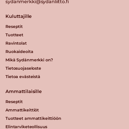
sydanmerkki@sydanliitto.fi
Kuluttajille
Reseptit
Tuotteet
Ravintolat
Ruokaideoita
Mikä Sydänmerkki on?
Tietosuojaseloste
Tietoa evästeistä
Ammattilaisille
Reseptit
Ammattikeittiöt
Tuotteet ammattikeittiöön
Elintarviketeollisuus