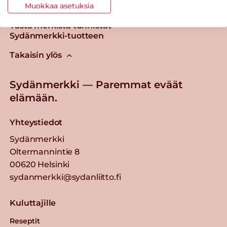
Muokkaa asetuksia
Tästä merkistä tunnistat
Sydänmerkki-tuotteen
Takaisin ylös
Sydänmerkki — Paremmat eväät
elämään.
Yhteystiedot
Sydänmerkki
Oltermannintie 8
00620 Helsinki
sydanmerkki@sydanliitto.fi
Kuluttajille
Reseptit