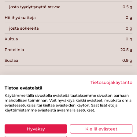
josta tyydyttynyttä rasvaa
0.5 g
Hiilihydraatteja
0 g
josta sokereita
0 g
Kuitua
0 g
Proteiinia
20.5 g
Suolaa
0.9 g
Tietosuojakäytäntö
Tietoa evästeistä
Käytämme tällä sivustolla evästeitä taataksemme sivuston parhaan
Tulosta sivu
Jaa tuote
mahdollisen toiminnan. Voit hyväksyä kaikki evästeet, muokata omia
evästeasetuksiasi tai kieltää evästeiden käytön. Saat lisätietoja
käyttämistämme evästeistä avaamalla asetukset.
Hyväksy
Kiellä evästeet