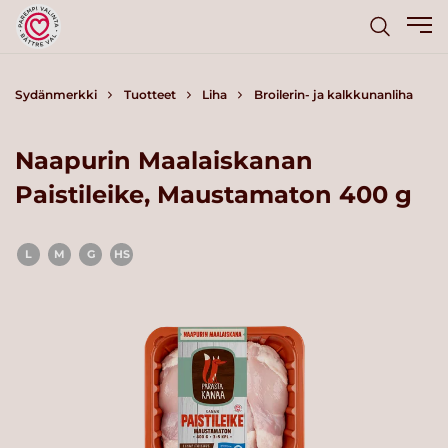
Sydänmerkki
Tuotteet
Liha
Broilerin- ja kalkkunanliha
Naapurin Maalaiskanan
Paistileike, Maustamaton 400 g
L
M
G
HS