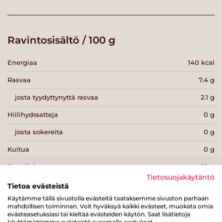
Ravintosisältö / 100 g
Energiaa
140 kcal
Rasvaa
7.4 g
josta tyydyttynyttä rasvaa
2.1 g
Hiilihydraatteja
0 g
josta sokereita
0 g
Kuitua
0 g
Proteiinia
19 g
Tietosuojakäytäntö
Suolaa
0.2 g
Tietoa evästeistä
Käytämme tällä sivustolla evästeitä taataksemme sivuston parhaan
mahdollisen toiminnan. Voit hyväksyä kaikki evästeet, muokata omia
evästeasetuksiasi tai kieltää evästeiden käytön. Saat lisätietoja
käyttämistämme evästeistä avaamalla asetukset.