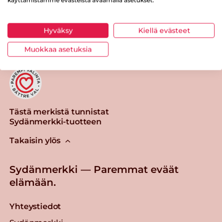
Tulosta sivu
Jaa tuote
Hyväksy
Kiellä evästeet
Muokkaa asetuksia
Tästä merkistä tunnistat
Sydänmerkki-tuotteen
Takaisin ylös
Sydänmerkki — Paremmat eväät
elämään.
Yhteystiedot