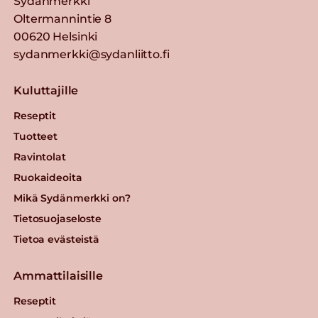
Sydänmerkki
Oltermannintie 8
00620 Helsinki
sydanmerkki@sydanliitto.fi
Kuluttajille
Reseptit
Tuotteet
Ravintolat
Ruokaideoita
Mikä Sydänmerkki on?
Tietosuojaseloste
Tietoa evästeistä
Ammattilaisille
Reseptit