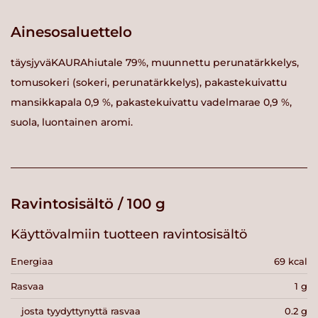
Ainesosaluettelo
täysjyväKAURAhiutale 79%, muunnettu perunatärkkelys,
tomusokeri (sokeri, perunatärkkelys), pakastekuivattu
mansikkapala 0,9 %, pakastekuivattu vadelmarae 0,9 %,
suola, luontainen aromi.
Ravintosisältö / 100 g
Käyttövalmiin tuotteen ravintosisältö
Energiaa
69 kcal
Rasvaa
1 g
josta tyydyttynyttä rasvaa
0.2 g