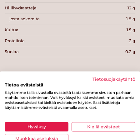
Hiilihydraatteja
12 g
josta sokereita
1.8 g
Kuitua
1.5 g
Proteiinia
2 g
Suolaa
0.2 g
Tietosuojakäytäntö
Tietoa evästeistä
Tulosta sivu
Jaa tuote
Käytämme tällä sivustolla evästeitä taataksemme sivuston parhaan
mahdollisen toiminnan. Voit hyväksyä kaikki evästeet, muokata omia
evästeasetuksiasi tai kieltää evästeiden käytön. Saat lisätietoja
käyttämistämme evästeistä avaamalla asetukset.
Hyväksy
Kiellä evästeet
Muokkaa asetuksia