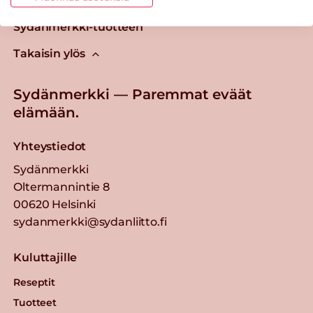
Tästä merkistä tunnistat
Sydänmerkki-tuotteen
Takaisin ylös
Sydänmerkki — Paremmat eväät
elämään.
Yhteystiedot
Sydänmerkki
Oltermannintie 8
00620 Helsinki
sydanmerkki@sydanliitto.fi
Kuluttajille
Reseptit
Tuotteet