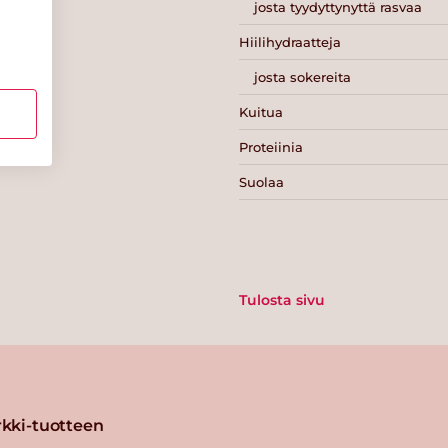
josta tyydyttynyttä rasvaa
Hiilihydraatteja
josta sokereita
Kuitua
Proteiinia
Suolaa
Tulosta sivu
kki-tuotteen