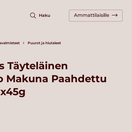
Ammattilaisille
Haku
javalmisteet
Puurot ja hiutaleet
s Täyteläinen
o Makuna Paahdettu
5x45g