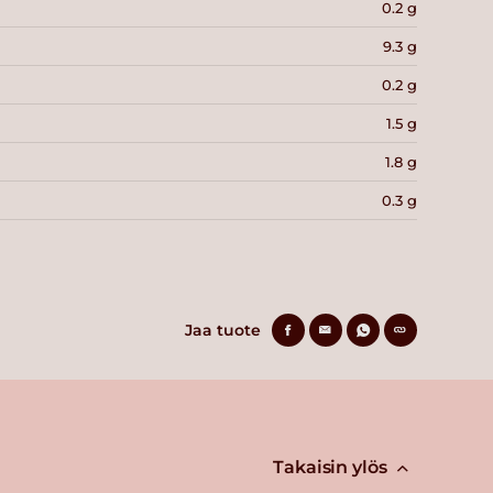
0.2 g
9.3 g
0.2 g
1.5 g
1.8 g
0.3 g
Jaa tuote
Takaisin ylös