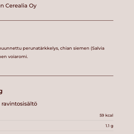
 Cerealia Oy
uunnettu perunatärkkelys, chian siemen (Salvia
inen voiaromi.
g
ravintosisältö
59 kcal
1.1 g