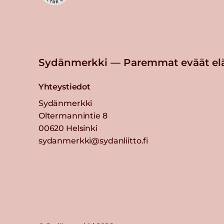
Sydänmerkki — Paremmat eväät el
Yhteystiedot
Sydänmerkki
Oltermannintie 8
00620 Helsinki
sydanmerkki@sydanliitto.fi