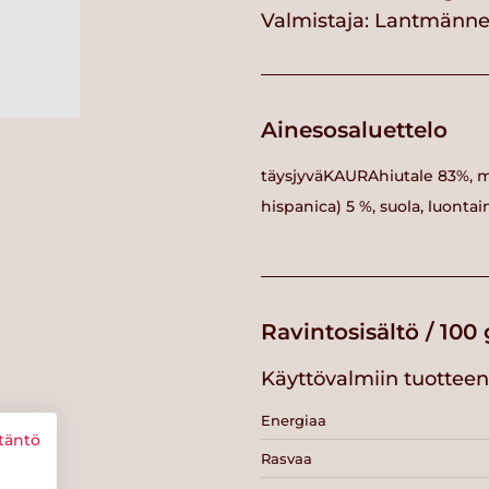
Valmistaja:
Lantmännen
Ainesosaluettelo
täysjyväKAURAhiutale 83%, m
hispanica) 5 %, suola, luonta
Ravintosisältö / 100 
Käyttövalmiin tuotteen 
Energiaa
täntö
Rasvaa