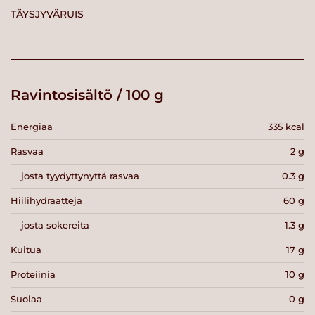
TÄYSJYVÄRUIS
Ravintosisältö / 100 g
Energiaa
335 kcal
Rasvaa
2 g
josta tyydyttynyttä rasvaa
0.3 g
Hiilihydraatteja
60 g
josta sokereita
1.3 g
Kuitua
17 g
Proteiinia
10 g
Suolaa
0 g