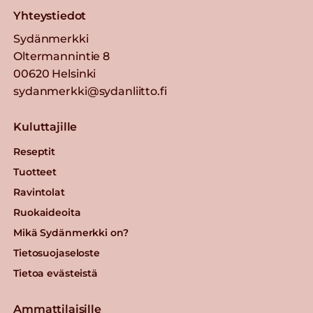
Yhteystiedot
Sydänmerkki
Oltermannintie 8
00620 Helsinki
sydanmerkki@sydanliitto.fi
Kuluttajille
Reseptit
Tuotteet
Ravintolat
Ruokaideoita
Mikä Sydänmerkki on?
Tietosuojaseloste
Tietoa evästeistä
Ammattilaisille