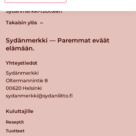
Tästä merkistä tunnistat
Sydänmerkki-tuotteen
Takaisin ylös
Sydänmerkki — Paremmat eväät
elämään.
Yhteystiedot
Sydänmerkki
Oltermannintie 8
00620 Helsinki
sydanmerkki@sydanliitto.fi
Kuluttajille
Reseptit
Tuotteet