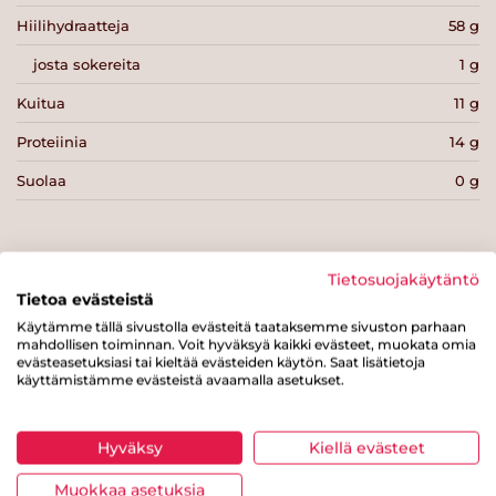
Hiilihydraatteja
58 g
josta sokereita
1 g
Kuitua
11 g
Proteiinia
14 g
Suolaa
0 g
Tietosuojakäytäntö
Tietoa evästeistä
Tulosta sivu
Jaa tuote
Käytämme tällä sivustolla evästeitä taataksemme sivuston parhaan
mahdollisen toiminnan. Voit hyväksyä kaikki evästeet, muokata omia
evästeasetuksiasi tai kieltää evästeiden käytön. Saat lisätietoja
käyttämistämme evästeistä avaamalla asetukset.
Hyväksy
Kiellä evästeet
Muokkaa asetuksia