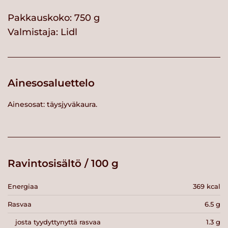
Pakkauskoko: 750 g
Valmistaja:
Lidl
Ainesosaluettelo
Ainesosat: täysjyväkaura.
Ravintosisältö / 100 g
Energiaa
369 kcal
Rasvaa
6.5 g
josta tyydyttynyttä rasvaa
1.3 g