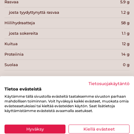
Rasvaa
5.9 g
josta tyydyttynyttä rasvaa
1.2 g
Hiilihydraatteja
58 g
josta sokereita
1.1 g
Kuitua
12 g
Proteiinia
14 g
Suolaa
0 g
Tietosuojakäytäntö
Tietoa evästeistä
Käytämme tällä sivustolla evästeitä taataksemme sivuston parhaan
Tulosta sivu
Jaa tuote
mahdollisen toiminnan. Voit hyväksyä kaikki evästeet, muokata omia
evästeasetuksiasi tai kieltää evästeiden käytön. Saat lisätietoja
käyttämistämme evästeistä avaamalla asetukset.
Hyväksy
Kiellä evästeet