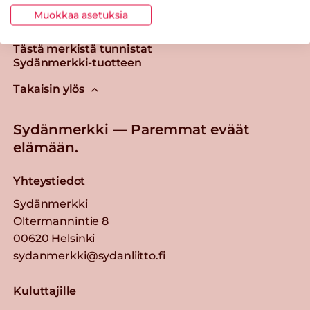
Muokkaa asetuksia
Tästä merkistä tunnistat
Sydänmerkki-tuotteen
Takaisin ylös
Sydänmerkki — Paremmat eväät
elämään.
Yhteystiedot
Sydänmerkki
Oltermannintie 8
00620 Helsinki
sydanmerkki@sydanliitto.fi
Kuluttajille