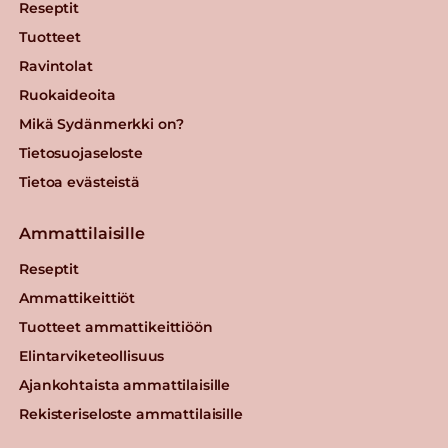
Reseptit
Tuotteet
Ravintolat
Ruokaideoita
Mikä Sydänmerkki on?
Tietosuojaseloste
Tietoa evästeistä
Ammattilaisille
Reseptit
Ammattikeittiöt
Tuotteet ammattikeittiöön
Elintarviketeollisuus
Ajankohtaista ammattilaisille
Rekisteriseloste ammattilaisille