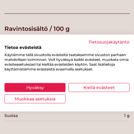
Ravintosisältö / 100 g
Tietosuojakäytäntö
Energiaa
182 kcal
Tietoa evästeistä
Rasvaa
9.6 g
Käytämme tällä sivustolla evästeitä taataksemme sivuston parhaan
mahdollisen toiminnan. Voit hyväksyä kaikki evästeet, muokata omia
josta tyydyttynyttä rasvaa
0.9 g
evästeasetuksiasi tai kieltää evästeiden käytön. Saat lisätietoja
käyttämistämme evästeistä avaamalla asetukset.
Hiilihydraatteja
9.6 g
josta sokereita
1.2 g
Hyväksy
Kiellä evästeet
Kuitua
5.9 g
Muokkaa asetuksia
Proteiinia
15.6 g
Suolaa
1 g