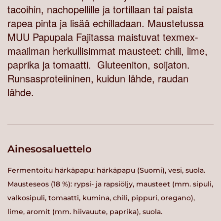
tacoihin, nachopellille ja tortillaan tai paista
rapea pinta ja lisää echilladaan. Maustetussa
MUU Papupala Fajitassa maistuvat texmex-
maailman herkullisimmat mausteet: chili, lime,
paprika ja tomaatti. Gluteeniton, soijaton.
Runsasproteiininen, kuidun lähde, raudan
lähde.
Ainesosaluettelo
Fermentoitu härkäpapu: härkäpapu (Suomi), vesi, suola.
Mausteseos (18 %): rypsi- ja rapsiöljy, mausteet (mm. sipuli,
valkosipuli, tomaatti, kumina, chili, pippuri, oregano),
lime, aromit (mm. hiivauute, paprika), suola.