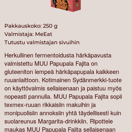
Pakkauskoko: 250 g
Valmistaja:
MeEat
Tutustu valmistajan sivuihin
Herkullinen fermentoidusta härkäpavusta
valmistettu MUU Papupala Fajita on
gluteeniton lempeä härkäpapupala kaikkeen
ruuanlaittoon. Kotimainen Sydänmerkki-tuote
on käyttövalmis sellaisenaan ja paistuu myös
nopeasti pannulla. MUU Papupala Fajita sopii
texmex-ruuan rikkaisiin makuihin ja
monipuolisiin annoksiin yhtä täydellisesti kuin
suolareunus Margarita-drinkkiin. Ripottele
maukas MUU Papupala Fajita sellaisenaan