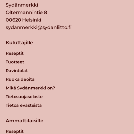
Sydänmerkki
Oltermannintie 8
00620 Helsinki
sydanmerkki@sydanliitto.fi
Kuluttajille
Reseptit
Tuotteet
Ravintolat
Ruokaideoita
Mikä Sydänmerkki on?
Tietosuojaseloste
Tietoa evästeistä
Ammattilaisille
Reseptit