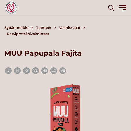
Sydänmerkki
Tuotteet
Valmisruoat
Kasviproteiinivalmisteet
MUU Papupala Fajita
L
M
G
VL
HS
LO
VE